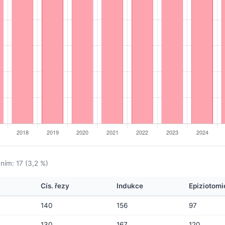
ním: 17 (3,2 %)
Cís. řezy
Indukce
Epiziotomi
140
156
97
130
167
120