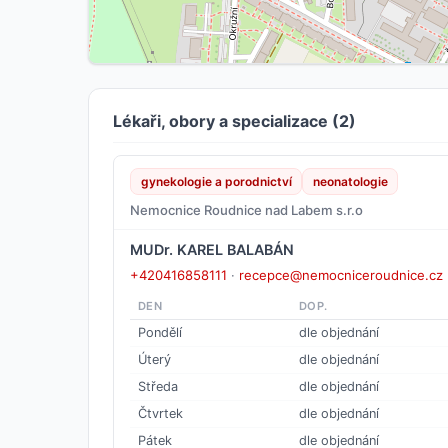
Lékaři, obory a specializace (2)
gynekologie a porodnictví
neonatologie
Nemocnice Roudnice nad Labem s.r.o
MUDr. KAREL BALABÁN
+420416858111
·
recepce@nemocniceroudnice.cz
DEN
DOP.
Pondělí
dle objednání
Úterý
dle objednání
Středa
dle objednání
Čtvrtek
dle objednání
Pátek
dle objednání