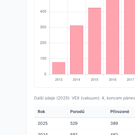
Další údaje (2025): VEX (vakuum): 4, koncem pánev
Rok
Porodů
Přirozené
2025
529
389
2024
592
462