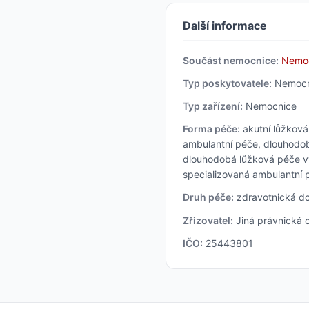
Další informace
Součást nemocnice:
Nemoc
Typ poskytovatele:
Nemocn
Typ zařízení:
Nemocnice
Forma péče:
akutní lůžková 
ambulantní péče, dlouhodob
dlouhodobá lůžková péče vyj
specializovaná ambulantní 
Druh péče:
zdravotnická do
Zřizovatel:
Jiná právnická 
IČO:
25443801