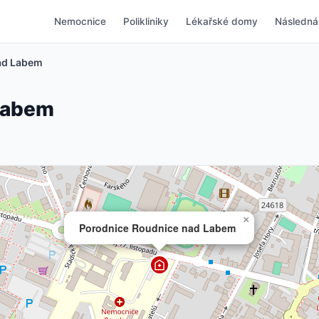
Nemocnice
Polikliniky
Lékařské domy
Následná
ad Labem
Labem
×
Porodnice Roudnice nad Labem