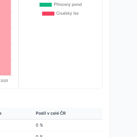
e
Podíl v celé ČR
0 %
0 %