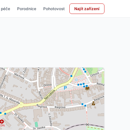
 péče
Porodnice
Pohotovost
Najít zařízení