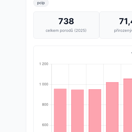
pcip
738
71
celkem porodů (2025)
přirozen