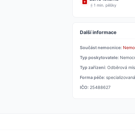
1 min. pěšky
Další informace
Součást nemocnice:
Nemoc
Typ poskytovatele:
Nemocn
Typ zařízení:
Odběrová mís
Forma péče:
specializovaná
IČO:
25488627