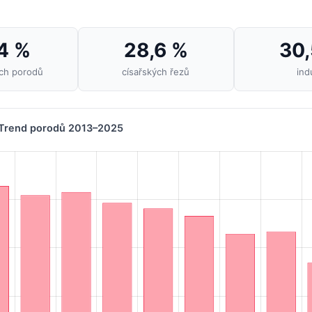
,4 %
28,6 %
30,
ých porodů
císařských řezů
ind
Trend porodů 2013–2025