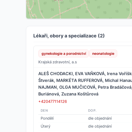
Lékaři, obory a specializace (2)
gynekologie a porodnictví
neonatologie
Krajská zdravotní, a.s
ALEŠ CHODACKI, EVA VAŇKOVÁ, Irena Voříško
Štverák, MARKÉTA RUFFEROVÁ, Michal Hanau
NAJMAN, OLGA MUČICOVÁ, Petra Bradáčová,
Buriánová, Zuzana Koštůrová
+420477114126
DEN
DOP.
Pondělí
dle objednání
Úterý
dle objednání