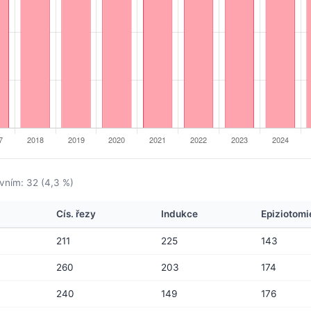
vním: 32 (4,3 %)
Cís. řezy
Indukce
Epiziotomi
211
225
143
260
203
174
240
149
176