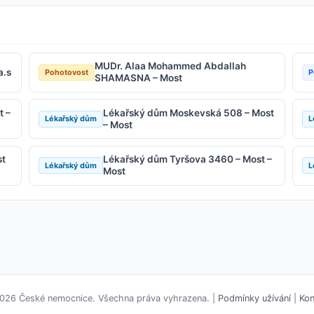
MUDr. Alaa Mohammed Abdallah
a.s
Pohotovost
P
SHAMASNA – Most
t –
Lékařský dům Moskevská 508 – Most
Lékařský dům
L
– Most
st
Lékařský dům Tyršova 3460 – Most –
Lékařský dům
L
Most
026 České nemocnice. Všechna práva vyhrazena. |
Podmínky užívání
|
Kon