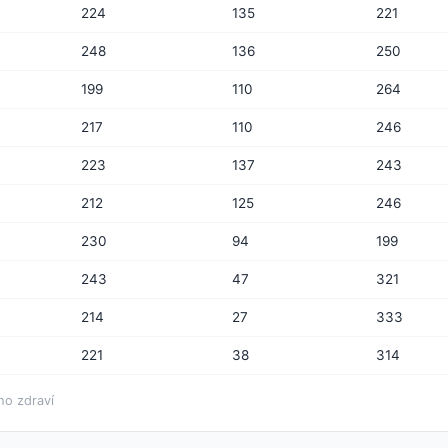
224
135
221
248
136
250
199
110
264
217
110
246
223
137
243
212
125
246
230
94
199
243
47
321
214
27
333
221
38
314
ho zdraví