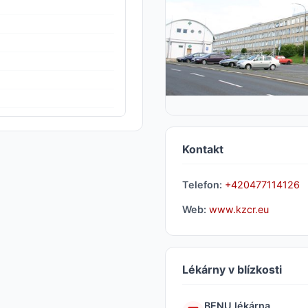
Kontakt
Telefon:
+420477114126
Web:
www.kzcr.eu
Lékárny v blízkosti
BENU lékárna