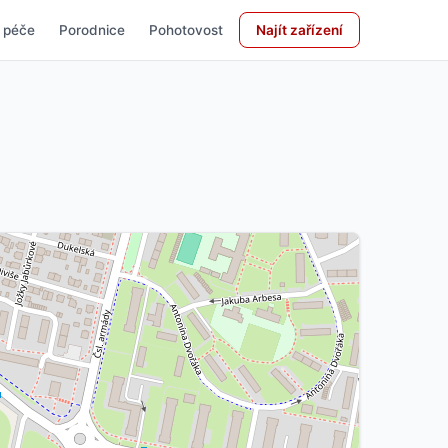
 péče
Porodnice
Pohotovost
Najít zařízení