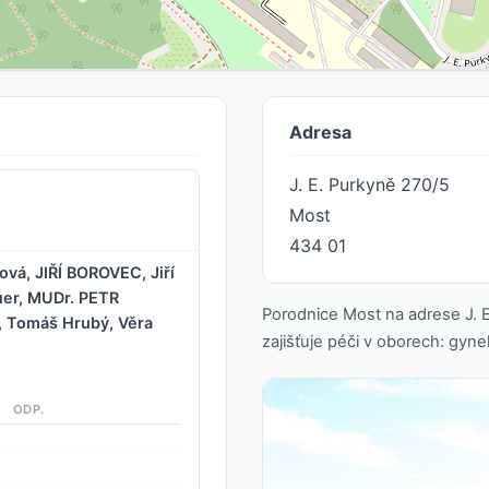
Adresa
J. E. Purkyně 270/5
Most
434 01
vá, JIŘÍ BOROVEC, Jiří
er, MUDr. PETR
Porodnice Most na adrese J. E
 Tomáš Hrubý, Věra
zajišťuje péči v oborech: gyne
ODP.