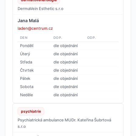
DermaVein Esthetic s.r.o
Jana Malá
laden@centrum.cz
DEN
DOP.
ODP.
Pondělí
dle objednání
Úterý
dle objednání
Středa
dle objednání
Čtvrtek
dle objednání
Pátek
dle objednání
Sobota
dle objednání
Neděle
dle objednání
psychiatrie
Psychiatrická ambulance MUDr. Kateřina Šubrtová
s.r.o