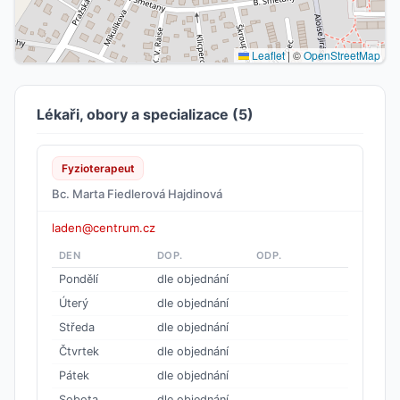
Leaflet
|
©
OpenStreetMap
Lékaři, obory a specializace (5)
Fyzioterapeut
Bc. Marta Fiedlerová Hajdinová
laden@centrum.cz
DEN
DOP.
ODP.
Pondělí
dle objednání
Úterý
dle objednání
Středa
dle objednání
Čtvrtek
dle objednání
Pátek
dle objednání
Sobota
dle objednání