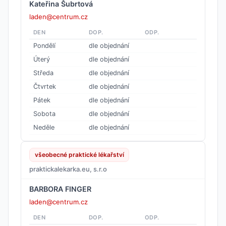
Kateřina Šubrtová
laden@centrum.cz
DEN
DOP.
ODP.
Pondělí
dle objednání
Úterý
dle objednání
Středa
dle objednání
Čtvrtek
dle objednání
Pátek
dle objednání
Sobota
dle objednání
Neděle
dle objednání
všeobecné praktické lékařství
praktickalekarka.eu, s.r.o
BARBORA FINGER
laden@centrum.cz
DEN
DOP.
ODP.