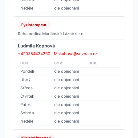
Neděle
dle objednání
Fyzioterapeut
Rehamedica Mariánské Lázně s.r.o
Ludmila Koppová
+420354434230
·
Mskabova@seznam.cz
DEN
DOP.
ODP.
Pondělí
dle objednání
Úterý
dle objednání
Středa
dle objednání
Čtvrtek
dle objednání
Pátek
dle objednání
Sobota
dle objednání
Neděle
dle objednání
Klinický logoped