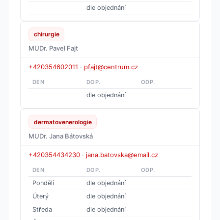
dle objednání
chirurgie
MUDr. Pavel Fajt
+420354602011
·
pfajt@centrum.cz
DEN
DOP.
ODP.
dle objednání
dermatovenerologie
MUDr. Jana Bátovská
+420354434230
·
jana.batovska@email.cz
DEN
DOP.
ODP.
Pondělí
dle objednání
Úterý
dle objednání
Středa
dle objednání