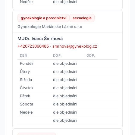
Neděle
dle objednání
gynekologie a porodnictví
sexuologie
Gynekologie Mariánské Lázně s.r.o
MUDr. Ivana Šmrhová
+420723060485
·
smrhova@gynekolog.cz
DEN
DOP.
ODP.
Pondělí
dle objednání
Úterý
dle objednání
Středa
dle objednání
Čtvrtek
dle objednání
Pátek
dle objednání
Sobota
dle objednání
Neděle
dle objednání
dle objednání