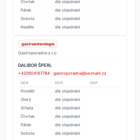
Čtvrtek
dle objednání
Pátek
dle objednání
Sobota
dle objednání
Neděle
dle objednání
gastroenterologie
Gastroporadna s.r.o
DALIBOR ŠPERL
+420604167784
·
gastroporadna@seznam.cz
DEN
DOP.
ODP.
Pondělí
dle objednání
Úterý
dle objednání
Středa
dle objednání
Čtvrtek
dle objednání
Pátek
dle objednání
Sobota
dle objednání