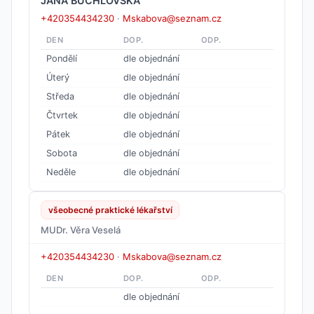
JANA BUCHLOVSKÁ
+420354434230
·
Mskabova@seznam.cz
DEN
DOP.
ODP.
Pondělí
dle objednání
Úterý
dle objednání
Středa
dle objednání
Čtvrtek
dle objednání
Pátek
dle objednání
Sobota
dle objednání
Neděle
dle objednání
všeobecné praktické lékařství
MUDr. Věra Veselá
+420354434230
·
Mskabova@seznam.cz
DEN
DOP.
ODP.
dle objednání