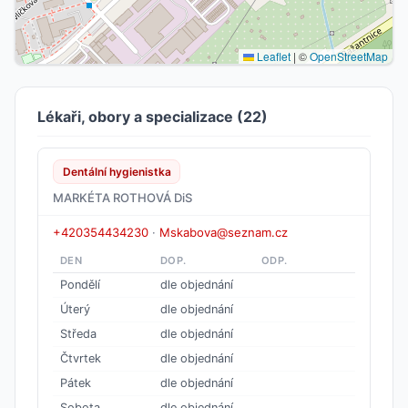
Leaflet
|
©
OpenStreetMap
Lékaři, obory a specializace (22)
Dentální hygienistka
MARKÉTA ROTHOVÁ DiS
+420354434230
·
Mskabova@seznam.cz
DEN
DOP.
ODP.
Pondělí
dle objednání
Úterý
dle objednání
Středa
dle objednání
Čtvrtek
dle objednání
Pátek
dle objednání
Sobota
dle objednání