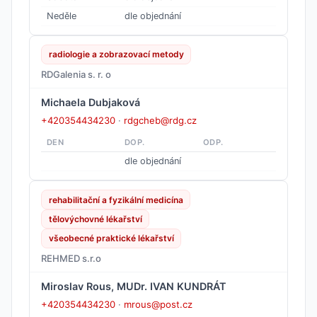
Neděle
dle objednání
radiologie a zobrazovací metody
RDGalenia s. r. o
Michaela Dubjaková
+420354434230
·
rdgcheb@rdg.cz
DEN
DOP.
ODP.
dle objednání
rehabilitační a fyzikální medicína
tělovýchovné lékařství
všeobecné praktické lékařství
REHMED s.r.o
Miroslav Rous, MUDr. IVAN KUNDRÁT
+420354434230
·
mrous@post.cz