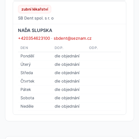
zubní lékařství
SB Dent spol. s r. o
NAĎA SLUPSKA
+420354623100
·
sbdent@seznam.cz
DEN
DOP.
ODP.
Pondělí
dle objednání
Úterý
dle objednání
Středa
dle objednání
Čtvrtek
dle objednání
Pátek
dle objednání
Sobota
dle objednání
Neděle
dle objednání