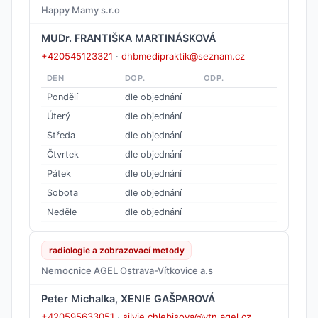
Happy Mamy s.r.o
MUDr. FRANTIŠKA MARTINÁSKOVÁ
+420545123321
·
dhbmedipraktik@seznam.cz
DEN
DOP.
ODP.
Pondělí
dle objednání
Úterý
dle objednání
Středa
dle objednání
Čtvrtek
dle objednání
Pátek
dle objednání
Sobota
dle objednání
Neděle
dle objednání
radiologie a zobrazovací metody
Nemocnice AGEL Ostrava-Vítkovice a.s
Peter Michalka, XENIE GAŠPAROVÁ
+420595633051
·
silvie.chlebisova@vtn.agel.cz