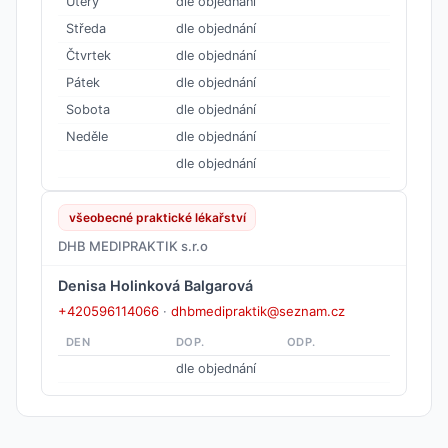
Úterý
dle objednání
Středa
dle objednání
Čtvrtek
dle objednání
Pátek
dle objednání
Sobota
dle objednání
Neděle
dle objednání
dle objednání
všeobecné praktické lékařství
DHB MEDIPRAKTIK s.r.o
Denisa Holinková Balgarová
+420596114066
·
dhbmedipraktik@seznam.cz
DEN
DOP.
ODP.
dle objednání