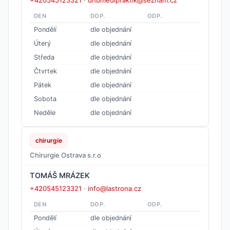
+420545123321
·
dhbmedipraktik@seznam.cz
DEN
DOP.
ODP.
Pondělí
dle objednání
Úterý
dle objednání
Středa
dle objednání
Čtvrtek
dle objednání
Pátek
dle objednání
Sobota
dle objednání
Neděle
dle objednání
chirurgie
Chirurgie Ostrava s.r.o
TOMÁŠ MRÁZEK
+420545123321
·
info@lastrona.cz
DEN
DOP.
ODP.
Pondělí
dle objednání