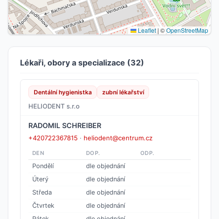
Leaflet
|
©
OpenStreetMap
Lékaři, obory a specializace (32)
Dentální hygienistka
zubní lékařství
HELIODENT s.r.o
RADOMIL SCHREIBER
+420722367815
·
heliodent@centrum.cz
DEN
DOP.
ODP.
Pondělí
dle objednání
Úterý
dle objednání
Středa
dle objednání
Čtvrtek
dle objednání
Pátek
dle objednání