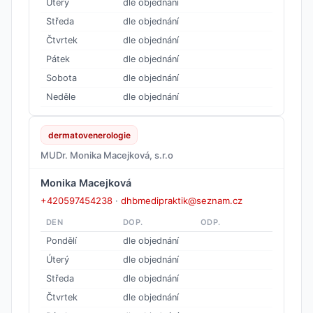
Úterý
dle objednání
Středa
dle objednání
Čtvrtek
dle objednání
Pátek
dle objednání
Sobota
dle objednání
Neděle
dle objednání
dermatovenerologie
MUDr. Monika Macejková, s.r.o
Monika Macejková
+420597454238
·
dhbmedipraktik@seznam.cz
DEN
DOP.
ODP.
Pondělí
dle objednání
Úterý
dle objednání
Středa
dle objednání
Čtvrtek
dle objednání