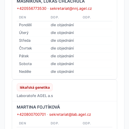
MASNÍKOVÁ, LUKÁŠ CHLACHULA
+420556773530
·
sekretariat@nnj.agel.cz
DEN
DOP.
ODP.
Pondělí
dle objednání
Úterý
dle objednání
Středa
dle objednání
Čtvrtek
dle objednání
Pátek
dle objednání
Sobota
dle objednání
Neděle
dle objednání
lékařská genetika
Laboratoře AGEL a.s
MARTINA FOJTÍKOVÁ
+420800700701
·
sekretariat@lab.agel.cz
DEN
DOP.
ODP.