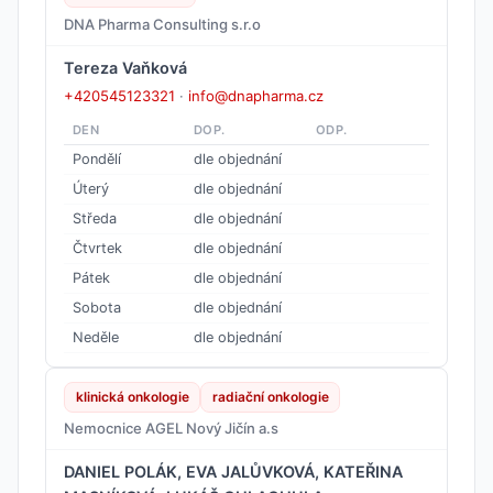
DNA Pharma Consulting s.r.o
Tereza Vaňková
+420545123321
·
info@dnapharma.cz
DEN
DOP.
ODP.
Pondělí
dle objednání
Úterý
dle objednání
Středa
dle objednání
Čtvrtek
dle objednání
Pátek
dle objednání
Sobota
dle objednání
Neděle
dle objednání
klinická onkologie
radiační onkologie
Nemocnice AGEL Nový Jičín a.s
DANIEL POLÁK, EVA JALŮVKOVÁ, KATEŘINA