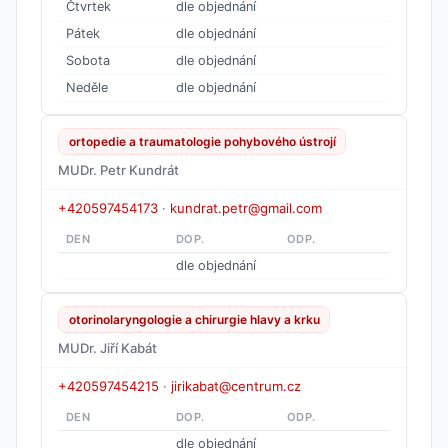
Čtvrtek
dle objednání
Pátek
dle objednání
Sobota
dle objednání
Neděle
dle objednání
ortopedie a traumatologie pohybového ústrojí
MUDr. Petr Kundrát
+420597454173
·
kundrat.petr@gmail.com
DEN
DOP.
ODP.
dle objednání
otorinolaryngologie a chirurgie hlavy a krku
MUDr. Jiří Kabát
+420597454215
·
jirikabat@centrum.cz
DEN
DOP.
ODP.
dle objednání