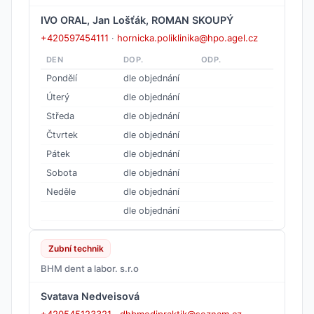
IVO ORAL, Jan Lošťák, ROMAN SKOUPÝ
+420597454111
·
hornicka.poliklinika@hpo.agel.cz
DEN
DOP.
ODP.
Pondělí
dle objednání
Úterý
dle objednání
Středa
dle objednání
Čtvrtek
dle objednání
Pátek
dle objednání
Sobota
dle objednání
Neděle
dle objednání
dle objednání
Zubní technik
BHM dent a labor. s.r.o
Svatava Nedveisová