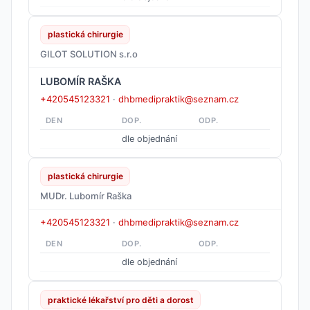
plastická chirurgie
GILOT SOLUTION s.r.o
LUBOMÍR RAŠKA
+420545123321
·
dhbmedipraktik@seznam.cz
DEN
DOP.
ODP.
dle objednání
plastická chirurgie
MUDr. Lubomír Raška
+420545123321
·
dhbmedipraktik@seznam.cz
DEN
DOP.
ODP.
dle objednání
praktické lékařství pro děti a dorost