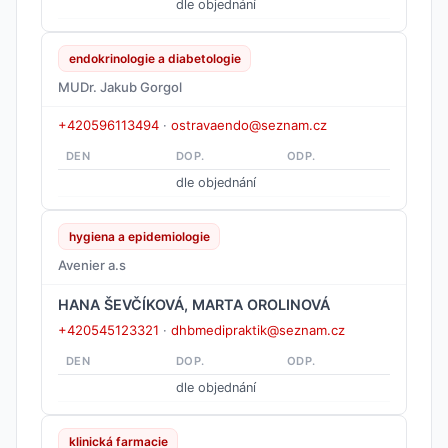
dle objednání
endokrinologie a diabetologie
MUDr. Jakub Gorgol
+420596113494
·
ostravaendo@seznam.cz
DEN
DOP.
ODP.
dle objednání
hygiena a epidemiologie
Avenier a.s
HANA ŠEVČÍKOVÁ, MARTA OROLINOVÁ
+420545123321
·
dhbmedipraktik@seznam.cz
DEN
DOP.
ODP.
dle objednání
klinická farmacie