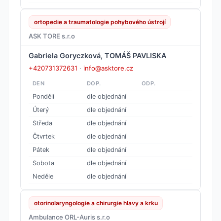
ortopedie a traumatologie pohybového ústrojí
ASK TORE s.r.o
Gabriela Goryczková, TOMÁŠ PAVLISKA
+420731372631
·
info@asktore.cz
DEN
DOP.
ODP.
Pondělí
dle objednání
Úterý
dle objednání
Středa
dle objednání
Čtvrtek
dle objednání
Pátek
dle objednání
Sobota
dle objednání
Neděle
dle objednání
otorinolaryngologie a chirurgie hlavy a krku
Ambulance ORL-Auris s.r.o