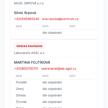
MUDr. SRPOVÁ s.r.o
Silvie Srpová
+420595683240
·
eva.racicka@centrum.cz
DEN
DOP.
ODP.
dle objednání
klinická biochemie
Laboratoře AGEL a.s
MARTINA FOJTÍKOVÁ
+420800700701
·
sekretariat@lab.agel.cz
DEN
DOP.
ODP.
Pondělí
dle objednání
Úterý
dle objednání
Středa
dle objednání
Čtvrtek
dle objednání