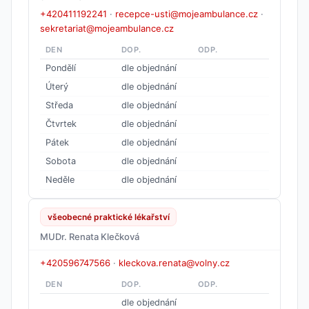
+420411192241
·
recepce-usti@mojeambulance.cz
·
sekretariat@mojeambulance.cz
DEN
DOP.
ODP.
Pondělí
dle objednání
Úterý
dle objednání
Středa
dle objednání
Čtvrtek
dle objednání
Pátek
dle objednání
Sobota
dle objednání
Neděle
dle objednání
všeobecné praktické lékařství
MUDr. Renata Klečková
+420596747566
·
kleckova.renata@volny.cz
DEN
DOP.
ODP.
dle objednání