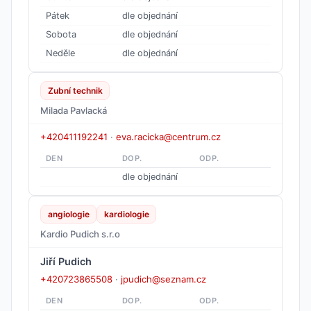
Pátek
dle objednání
Sobota
dle objednání
Neděle
dle objednání
Zubní technik
Milada Pavlacká
+420411192241
·
eva.racicka@centrum.cz
DEN
DOP.
ODP.
dle objednání
angiologie
kardiologie
Kardio Pudich s.r.o
Jiří Pudich
+420723865508
·
jpudich@seznam.cz
DEN
DOP.
ODP.