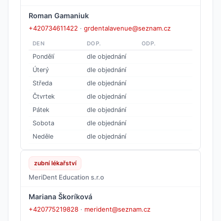
Roman Gamaniuk
+420734611422
·
grdentalavenue@seznam.cz
DEN
DOP.
ODP.
Pondělí
dle objednání
Úterý
dle objednání
Středa
dle objednání
Čtvrtek
dle objednání
Pátek
dle objednání
Sobota
dle objednání
Neděle
dle objednání
zubní lékařství
MeriDent Education s.r.o
Mariana Škoríková
+420775219828
·
merident@seznam.cz