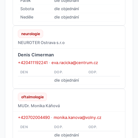
Pátek
dle objednání
Sobota
dle objednání
Neděle
dle objednání
neurologie
NEUROTER Ostrava s.r.o
Denis Cimerman
+420411192241
·
eva.racicka@centrum.cz
DEN
DOP.
ODP.
dle objednání
oftalmologie
MUDr. Monika Káňová
+420702004490
·
monika.kanova@volny.cz
DEN
DOP.
ODP.
dle objednání