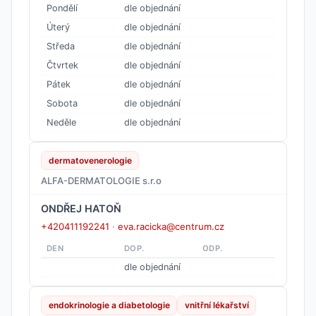
Pondělí
dle objednání
Úterý
dle objednání
Středa
dle objednání
Čtvrtek
dle objednání
Pátek
dle objednání
Sobota
dle objednání
Neděle
dle objednání
dermatovenerologie
ALFA-DERMATOLOGIE s.r.o
ONDŘEJ HATOŇ
+420411192241
·
eva.racicka@centrum.cz
DEN
DOP.
ODP.
dle objednání
endokrinologie a diabetologie
vnitřní lékařství