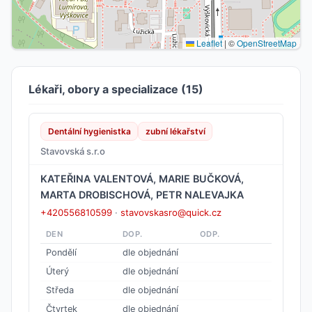
Leaflet
|
©
OpenStreetMap
Lékaři, obory a specializace (15)
Dentální hygienistka
zubní lékařství
Stavovská s.r.o
KATEŘINA VALENTOVÁ, MARIE BUČKOVÁ,
MARTA DROBISCHOVÁ, PETR NALEVAJKA
+420556810599
·
stavovskasro@quick.cz
DEN
DOP.
ODP.
Pondělí
dle objednání
Úterý
dle objednání
Středa
dle objednání
Čtvrtek
dle objednání