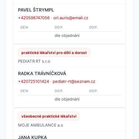
PAVEL ŠTRYMPL
+420596747056
·
orl.auris@email.cz
DEN
DOP.
ODP.
dle objednání
praktické lékařství pro děti a dorost
PEDIATR RT s.r.o
RADKA TRÁVNÍČKOVÁ
+420725101424
·
pediatr-rt@seznam.cz
DEN
DOP.
ODP.
dle objednání
všeobecné praktické lékařství
MOJE AMBULANCE a.s
JANA KUPKA