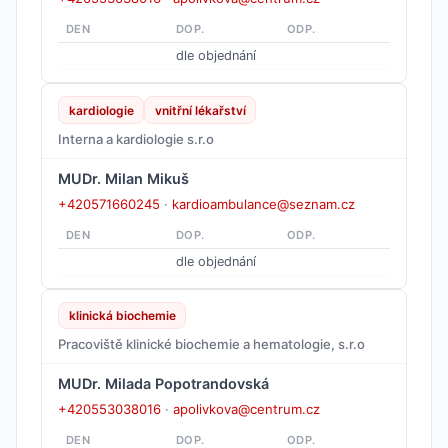
DEN
DOP.
ODP.
dle objednání
kardiologie
vnitřní lékařství
Interna a kardiologie s.r.o
MUDr. Milan Mikuš
+420571660245
·
kardioambulance@seznam.cz
DEN
DOP.
ODP.
dle objednání
klinická biochemie
Pracoviště klinické biochemie a hematologie, s.r.o
MUDr. Milada Popotrandovská
+420553038016
·
apolivkova@centrum.cz
DEN
DOP.
ODP.