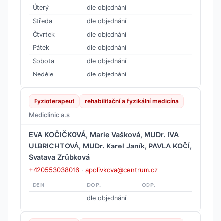
Úterý
dle objednání
Středa
dle objednání
Čtvrtek
dle objednání
Pátek
dle objednání
Sobota
dle objednání
Neděle
dle objednání
Fyzioterapeut
rehabilitační a fyzikální medicína
Mediclinic a.s
EVA KOČIČKOVÁ, Marie Vašková, MUDr. IVA
ULBRICHTOVÁ, MUDr. Karel Janík, PAVLA KOČÍ,
Svatava Zrůbková
+420553038016
·
apolivkova@centrum.cz
DEN
DOP.
ODP.
dle objednání