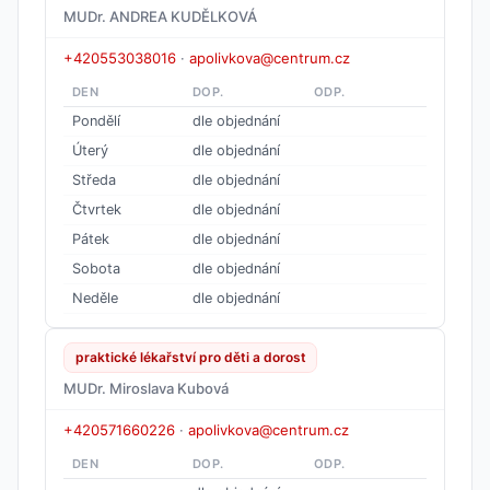
MUDr. ANDREA KUDĚLKOVÁ
+420553038016
·
apolivkova@centrum.cz
DEN
DOP.
ODP.
Pondělí
dle objednání
Úterý
dle objednání
Středa
dle objednání
Čtvrtek
dle objednání
Pátek
dle objednání
Sobota
dle objednání
Neděle
dle objednání
praktické lékařství pro děti a dorost
MUDr. Miroslava Kubová
+420571660226
·
apolivkova@centrum.cz
DEN
DOP.
ODP.