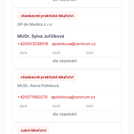
všeobecné praktické lékařství
GP de Medico s.r.o
MUDr. Sylva Juříčková
+420553038016
·
apolivkova@centrum.cz
DEN
DOP.
ODP.
dle objednání
všeobecné praktické lékařství
MUDr. Alena Polívková
+420571660270
·
apolivkova@centrum.cz
DEN
DOP.
ODP.
dle objednání
zubní lékařství