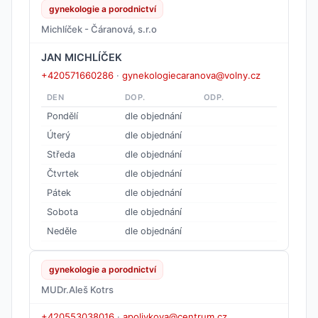
gynekologie a porodnictví
Michlíček - Čáranová, s.r.o
JAN MICHLÍČEK
+420571660286
·
gynekologiecaranova@volny.cz
DEN
DOP.
ODP.
Pondělí
dle objednání
Úterý
dle objednání
Středa
dle objednání
Čtvrtek
dle objednání
Pátek
dle objednání
Sobota
dle objednání
Neděle
dle objednání
gynekologie a porodnictví
MUDr.Aleš Kotrs
+420553038016
·
apolivkova@centrum.cz