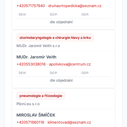
+420571757940
·
druhaortopedicka@seznam.cz
DEN
DOP.
ODP.
dle objednání
otorinolaryngologie a chirurgie hlavy a krku
MUDr. Jaromír Veith s.r.o
MUDr. Jaromír Veith
+420553038016
·
apolivkova@centrum.cz
DEN
DOP.
ODP.
dle objednání
pneumologie a ftizeologie
Plicní.eu s.r.o
MIROSLAV ŠIMÍČEK
+420571660116
·
klimentovad@seznam.cz