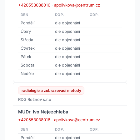
+420553038016
·
apolivkova@centrum.cz
DEN
DOP.
ODP.
Pondělí
dle objednání
Úterý
dle objednání
Středa
dle objednání
Čtvrtek
dle objednání
Pátek
dle objednání
Sobota
dle objednání
Neděle
dle objednání
radiologie a zobrazovací metody
RDG Rožnov s.r.o
MUDr. Ivo Nejezchleba
+420553038016
·
apolivkova@centrum.cz
DEN
DOP.
ODP.
Pondělí
dle objednání