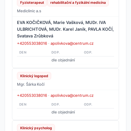
Fyzioterapeut
rehabilitační a fyzikální medicína
Mediclinic a.s
EVA KOČIČKOVÁ, Marie Vašková, MUDr. IVA
ULBRICHTOVÁ, MUDr. Karel Janík, PAVLA KOČÍ,
Svatava Zrůbková
+420553038016
·
apolivkova@centrum.cz
DEN
DOP.
ODP.
dle objednání
Klinický logoped
Mgr. Šárka Kočí
+420553038016
·
apolivkova@centrum.cz
DEN
DOP.
ODP.
dle objednání
Klinický psycholog