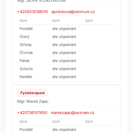
Mgr. SILVIE VOJKŮVKOVÁ
+420553038016
·
apolivkova@centrum.cz
DEN
DOP.
ODP.
Pondělí
dle objednání
Úterý
dle objednání
Středa
dle objednání
Čtvrtek
dle objednání
Pátek
dle objednání
Sobota
dle objednání
Neděle
dle objednání
Fyzioterapeut
Mgr. Marek Zajac
+420736107650
·
marekzajac@seznam.cz
DEN
DOP.
ODP.
Pondělí
dle objednání