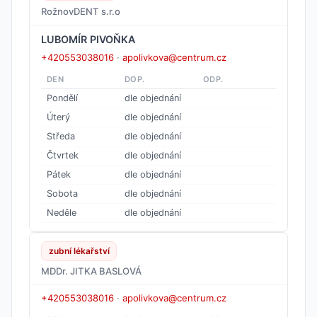
RožnovDENT s.r.o
LUBOMÍR PIVOŇKA
+420553038016
·
apolivkova@centrum.cz
DEN
DOP.
ODP.
Pondělí
dle objednání
Úterý
dle objednání
Středa
dle objednání
Čtvrtek
dle objednání
Pátek
dle objednání
Sobota
dle objednání
Neděle
dle objednání
zubní lékařství
MDDr. JITKA BASLOVÁ
+420553038016
·
apolivkova@centrum.cz