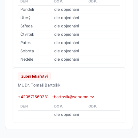
DEN
DOP.
ODP.
Pondělí
dle objednání
Úterý
dle objednání
Středa
dle objednání
Čtvrtek
dle objednání
Pátek
dle objednání
Sobota
dle objednání
Neděle
dle objednání
zubní lékařství
MUDr. Tomáš Bartošík
+420571660231
·
tbartosik@sendme.cz
DEN
DOP.
ODP.
dle objednání