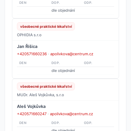
DEN
DOP.
ODP.
dle objednání
všeobecné praktické lékařství
OPHIDIA s.r.o
Jan Řišica
+420571660236
·
apolivkova@centrum.cz
DEN
DOP.
ODP.
dle objednání
všeobecné praktické lékařství
MUDr. Aleš Vojkůvka, s.r.o
Aleš Vojkůvka
+420571660247
·
apolivkova@centrum.cz
DEN
DOP.
ODP.
dle objednání