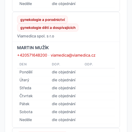
Neděle
dle objednání
gynekologie a porodnictví
gynekologie dětí a dospívajících
Viamedica spol. s r.o
MARTIN MUŽÍK
+420571648200
·
viamedica@viamedica.cz
DEN
DOP.
ODP.
Pondělí
dle objednání
Úterý
dle objednání
Středa
dle objednání
Čtvrtek
dle objednání
Pátek
dle objednání
Sobota
dle objednání
Neděle
dle objednání