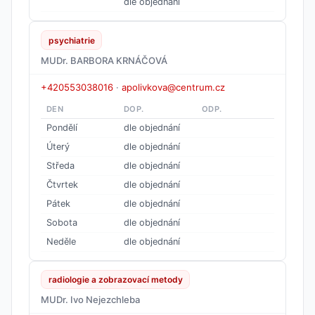
dle objednání
psychiatrie
MUDr. BARBORA KRNÁČOVÁ
+420553038016
·
apolivkova@centrum.cz
DEN
DOP.
ODP.
Pondělí
dle objednání
Úterý
dle objednání
Středa
dle objednání
Čtvrtek
dle objednání
Pátek
dle objednání
Sobota
dle objednání
Neděle
dle objednání
radiologie a zobrazovací metody
MUDr. Ivo Nejezchleba