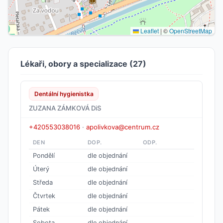
Leaflet
|
©
OpenStreetMap
Lékaři, obory a specializace (27)
Dentální hygienistka
ZUZANA ZÁMKOVÁ DiS
+420553038016
·
apolivkova@centrum.cz
DEN
DOP.
ODP.
Pondělí
dle objednání
Úterý
dle objednání
Středa
dle objednání
Čtvrtek
dle objednání
Pátek
dle objednání
Sobota
dle objednání