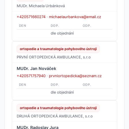
MUDr. Michaela Urbánková
+420571660274
·
michaelaurbankova@email.cz
DEN
DOP.
ODP.
dle objednání
ortopedie a traumatologie pohybového ústrojí
PRVNÍ ORTOPEDICKÁ AMBULANCE, s.r.o
MUDr. Jan Nováček
+420571757940
·
prvniortopedicka@seznam.cz
DEN
DOP.
ODP.
dle objednání
ortopedie a traumatologie pohybového ústrojí
DRUHÁ ORTOPEDICKÁ AMBULANCE, s.r.o
MUDr. Radoslav Jura