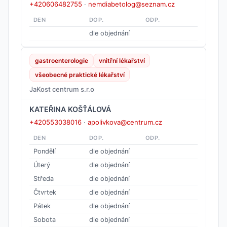
+420606482755
·
nemdiabetolog@seznam.cz
DEN
DOP.
ODP.
dle objednání
gastroenterologie
vnitřní lékařství
všeobecné praktické lékařství
JaKost centrum s.r.o
KATEŘINA KOŠŤÁLOVÁ
+420553038016
·
apolivkova@centrum.cz
DEN
DOP.
ODP.
Pondělí
dle objednání
Úterý
dle objednání
Středa
dle objednání
Čtvrtek
dle objednání
Pátek
dle objednání
Sobota
dle objednání