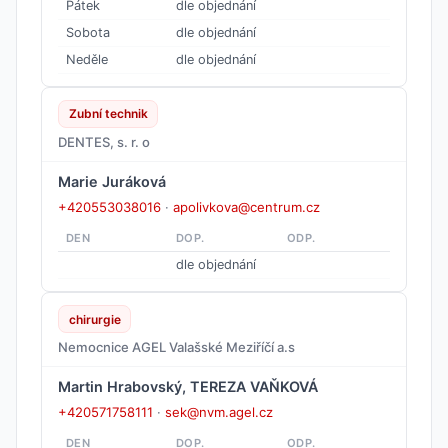
Pátek
dle objednání
Sobota
dle objednání
Neděle
dle objednání
Zubní technik
DENTES, s. r. o
Marie Juráková
+420553038016
·
apolivkova@centrum.cz
DEN
DOP.
ODP.
dle objednání
chirurgie
Nemocnice AGEL Valašské Meziříčí a.s
Martin Hrabovský, TEREZA VAŇKOVÁ
+420571758111
·
sek@nvm.agel.cz
DEN
DOP.
ODP.