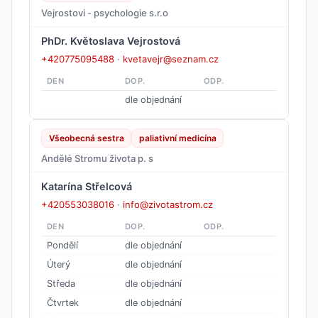
Vejrostovi - psychologie s.r.o
PhDr. Květoslava Vejrostová
+420775095488
·
kvetavejr@seznam.cz
DEN
DOP.
ODP.
dle objednání
Všeobecná sestra
paliativní medicína
Andělé Stromu života p. s
Katarína Střelcová
+420553038016
·
info@zivotastrom.cz
DEN
DOP.
ODP.
Pondělí
dle objednání
Úterý
dle objednání
Středa
dle objednání
Čtvrtek
dle objednání