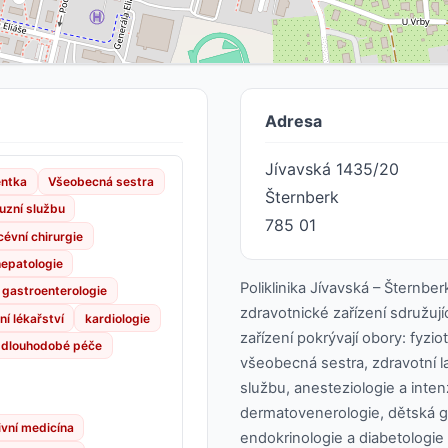
Adresa
Jívavská 1435/20
entka
Všeobecná sestra
Šternberk
fuzní službu
785 01
cévní chirurgie
hepatologie
Poliklinika Jívavská – Šternbe
gastroenterologie
zdravotnické zařízení sdružují
í lékařství
kardiologie
zařízení pokrývají obory: fyzio
 dlouhodobé péče
všeobecná sestra, zdravotní la
službu, anesteziologie a intenz
dermatovenerologie, dětská ga
ivní medicína
endokrinologie a diabetologie 