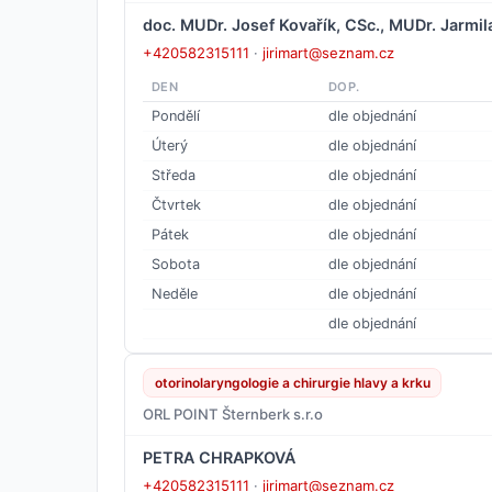
doc. MUDr. Josef Kovařík, CSc., MUDr. Jarmil
+420582315111
·
jirimart@seznam.cz
DEN
DOP.
Pondělí
dle objednání
Úterý
dle objednání
Středa
dle objednání
Čtvrtek
dle objednání
Pátek
dle objednání
Sobota
dle objednání
Neděle
dle objednání
dle objednání
otorinolaryngologie a chirurgie hlavy a krku
ORL POINT Šternberk s.r.o
PETRA CHRAPKOVÁ
+420582315111
·
jirimart@seznam.cz