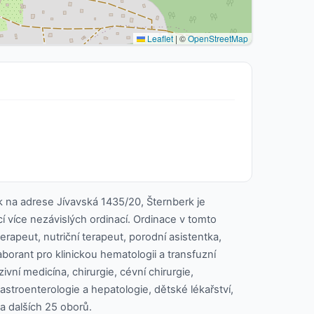
Leaflet
|
©
OpenStreetMap
rk na adrese Jívavská 1435/20, Šternberk je
cí více nezávislých ordinací. Ordinace v tomto
terapeut, nutriční terapeut, porodní asistentka,
borant pro klinickou hematologii a transfuzní
ivní medicína, chirurgie, cévní chirurgie,
stroenterologie a hepatologie, dětské lékařství,
a dalších 25 oborů.