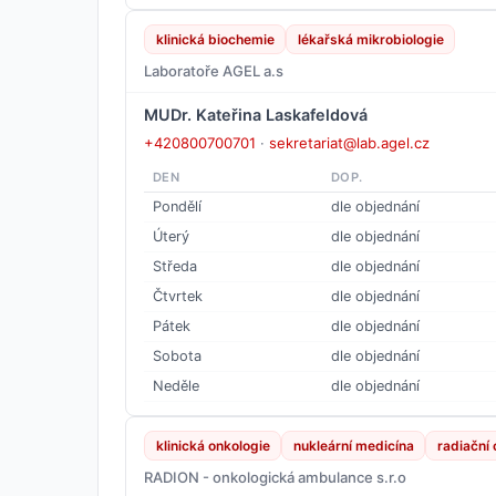
klinická biochemie
lékařská mikrobiologie
Laboratoře AGEL a.s
MUDr. Kateřina Laskafeldová
+420800700701
·
sekretariat@lab.agel.cz
DEN
DOP.
Pondělí
dle objednání
Úterý
dle objednání
Středa
dle objednání
Čtvrtek
dle objednání
Pátek
dle objednání
Sobota
dle objednání
Neděle
dle objednání
klinická onkologie
nukleární medicína
radiační 
RADION - onkologická ambulance s.r.o