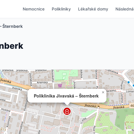
Nemocnice
Polikliniky
Lékařské domy
Následná
 – Šternberk
rnberk
×
Poliklinika Jívavská – Šternberk