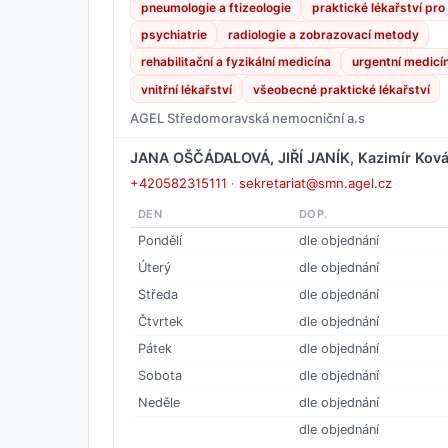
pneumologie a ftizeologie
praktické lékařství pro
psychiatrie
radiologie a zobrazovací metody
rehabilitační a fyzikální medicína
urgentní medicí
vnitřní lékařství
všeobecné praktické lékařství
AGEL Středomoravská nemocniční a.s
JANA OŠČÁDALOVÁ, JIŘÍ JANÍK, Kazimír Kov
+420582315111
·
sekretariat@smn.agel.cz
DEN
DOP.
Pondělí
dle objednání
Úterý
dle objednání
Středa
dle objednání
Čtvrtek
dle objednání
Pátek
dle objednání
Sobota
dle objednání
Neděle
dle objednání
dle objednání