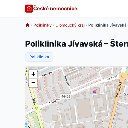
České nemocnice
›
Polikliniky
›
Olomoucký kraj
›
Poliklinika Jívavská
Poliklinika Jívavská – Šte
Poliklinika
+
−