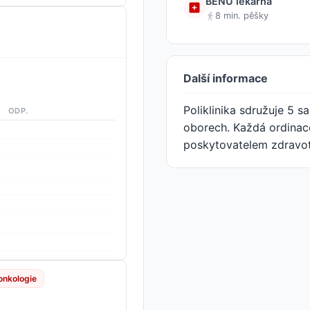
BENU lékárna
8 min. pěšky
Další informace
Poliklinika sdružuje 5 
ODP.
oborech. Každá ordinace
poskytovatelem zdravot
onkologie