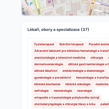
Lékaři, obory a specializace (37)
Fyzioterapeut
Nutriční terapeut
Porodní asist
Zdravotní laborant pro klinickou hematologii a trans
anesteziologie a intenzivní medicína
chirurgie
dermatovenerologie
dětská gastroenterologie a 
dětské lékařství
endokrinologie a diabetologie
gynekologie a porodnictví
hematologie a transfúzn
klinická biochemie
klinická onkologie
medicína
nefrologie
neonatologie
neurologie
ortopedie a traumatologie pohybového ústrojí
otorinolaryngologie a chirurgie hlavy a krku
paliat