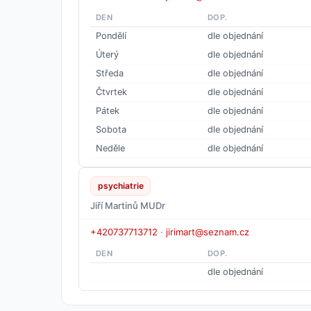
DEN
DOP.
Pondělí
dle objednání
Úterý
dle objednání
Středa
dle objednání
Čtvrtek
dle objednání
Pátek
dle objednání
Sobota
dle objednání
Neděle
dle objednání
psychiatrie
Jiří Martinů MUDr
+420737713712
·
jirimart@seznam.cz
DEN
DOP.
dle objednání