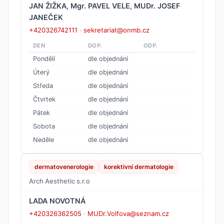
JAN ŽIŽKA, Mgr. PAVEL VELE, MUDr. JOSEF
JANEČEK
+420326742111
·
sekretariat@onmb.cz
DEN
DOP.
ODP.
Pondělí
dle objednání
Úterý
dle objednání
Středa
dle objednání
Čtvrtek
dle objednání
Pátek
dle objednání
Sobota
dle objednání
Neděle
dle objednání
dermatovenerologie
korektivní dermatologie
Arch Aesthetic s.r.o
LADA NOVOTNÁ
+420326362505
·
MUDr.Volfova@seznam.cz