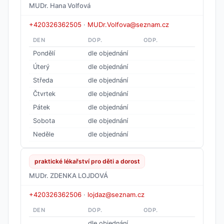
MUDr. Hana Volfová
+420326362505
·
MUDr.Volfova@seznam.cz
DEN
DOP.
ODP.
Pondělí
dle objednání
Úterý
dle objednání
Středa
dle objednání
Čtvrtek
dle objednání
Pátek
dle objednání
Sobota
dle objednání
Neděle
dle objednání
praktické lékařství pro děti a dorost
MUDr. ZDENKA LOJDOVÁ
+420326362506
·
lojdaz@seznam.cz
DEN
DOP.
ODP.
dle objednání