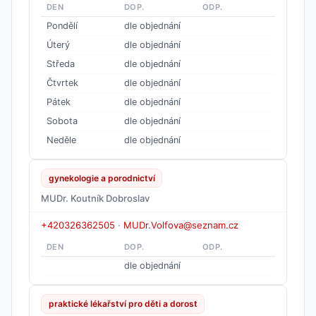
DEN
DOP.
ODP.
Pondělí
dle objednání
Úterý
dle objednání
Středa
dle objednání
Čtvrtek
dle objednání
Pátek
dle objednání
Sobota
dle objednání
Neděle
dle objednání
gynekologie a porodnictví
MUDr. Koutník Dobroslav
+420326362505
·
MUDr.Volfova@seznam.cz
DEN
DOP.
ODP.
dle objednání
praktické lékařství pro děti a dorost