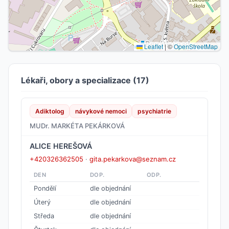
Leaflet
|
©
OpenStreetMap
Lékaři, obory a specializace (17)
Adiktolog
návykové nemoci
psychiatrie
MUDr. MARKÉTA PEKÁRKOVÁ
ALICE HEREŠOVÁ
+420326362505
·
gita.pekarkova@seznam.cz
DEN
DOP.
ODP.
Pondělí
dle objednání
Úterý
dle objednání
Středa
dle objednání