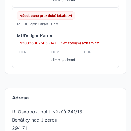
všeobecné praktické lékařství
MUDr. Igor Karen, s.r.o
MUDr. Igor Karen
+420326362505
·
MUDr.Volfova@seznam.cz
DEN
DOP.
ODP.
dle objednání
Adresa
tř. Osvoboz. polit. vězňů 241/18
Benátky nad Jizerou
294 71