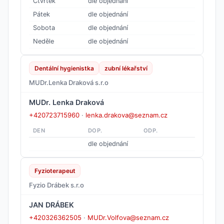
Čtvrtek
dle objednání
Pátek
dle objednání
Sobota
dle objednání
Neděle
dle objednání
Dentální hygienistka
zubní lékařství
MUDr.Lenka Draková s.r.o
MUDr. Lenka Draková
+420723715960
·
lenka.drakova@seznam.cz
DEN
DOP.
ODP.
dle objednání
Fyzioterapeut
Fyzio Drábek s.r.o
JAN DRÁBEK
+420326362505
·
MUDr.Volfova@seznam.cz