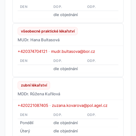
DEN
DOP.
ODP.
dle objednání
všeobecné praktické lékařství
MUDr. Hana Bultasová
+420374704121
·
mudr.bultasova@bor.cz
DEN
DOP.
ODP.
dle objednání
zubní lékařství
MDDr. Růžena Kuřilová
+420221087405
·
zuzana.kovarova@pol.agel.cz
DEN
DOP.
ODP.
Pondělí
dle objednání
Úterý
dle objednání