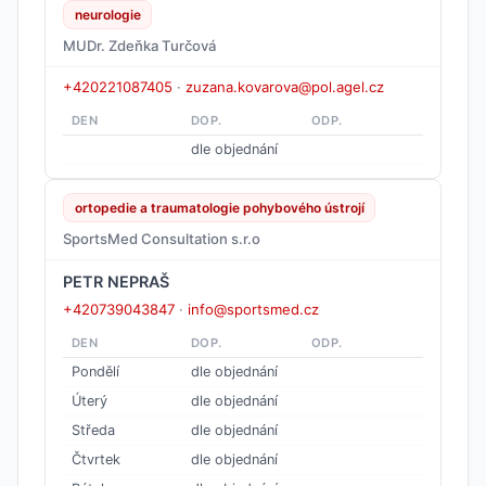
neurologie
MUDr. Zdeňka Turčová
+420221087405
·
zuzana.kovarova@pol.agel.cz
DEN
DOP.
ODP.
dle objednání
ortopedie a traumatologie pohybového ústrojí
SportsMed Consultation s.r.o
PETR NEPRAŠ
+420739043847
·
info@sportsmed.cz
DEN
DOP.
ODP.
Pondělí
dle objednání
Úterý
dle objednání
Středa
dle objednání
Čtvrtek
dle objednání