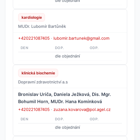
dle objednání
kardiologie
MUDr. Lubomír Bartůněk
+420221087405
·
lubomir.bartunek@gmail.com
DEN
DOP.
ODP.
dle objednání
klinická biochemie
Dopravní zdravotnictví a.s
Bronislav Uriča, Daniela Ježková, Dis. Mgr.
Bohumil Horn, MUDr. Hana Komínková
+420221087405
·
zuzana.kovarova@pol.agel.cz
DEN
DOP.
ODP.
dle objednání