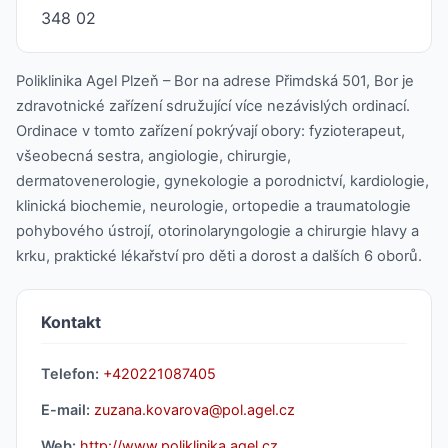
348 02
Poliklinika Agel Plzeň – Bor na adrese Přimdská 501, Bor je
zdravotnické zařízení sdružující více nezávislých ordinací.
Ordinace v tomto zařízení pokrývají obory: fyzioterapeut,
všeobecná sestra, angiologie, chirurgie,
dermatovenerologie, gynekologie a porodnictví, kardiologie,
klinická biochemie, neurologie, ortopedie a traumatologie
pohybového ústrojí, otorinolaryngologie a chirurgie hlavy a
krku, praktické lékařství pro děti a dorost a dalších 6 oborů.
Kontakt
Telefon:
+420221087405
E-mail:
zuzana.kovarova@pol.agel.cz
Web:
http://www.poliklinika.agel.cz