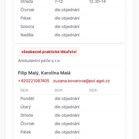
Středa
7–12
12.30–14
Čtvrtek
dle objednání
Pátek
dle objednání
Sobota
dle objednání
Neděle
dle objednání
všeobecné praktické lékařství
Ambulantní péče s.r.o
Filip Malý, Karolína Malá
+420221087405
·
zuzana.kovarova@pol.agel.cz
DEN
DOP.
ODP.
Pondělí
dle objednání
Úterý
dle objednání
Středa
dle objednání
Čtvrtek
dle objednání
Pátek
dle objednání