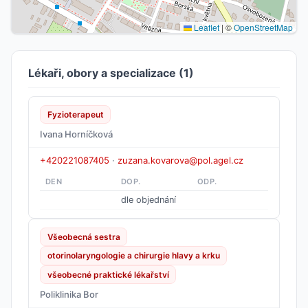
Leaflet
|
©
OpenStreetMap
Lékaři, obory a specializace (1)
Fyzioterapeut
Ivana Horníčková
+420221087405
·
zuzana.kovarova@pol.agel.cz
DEN
DOP.
ODP.
dle objednání
Všeobecná sestra
otorinolaryngologie a chirurgie hlavy a krku
všeobecné praktické lékařství
Poliklinika Bor