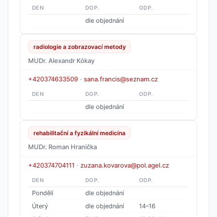
DEN
DOP.
ODP.
dle objednání
radiologie a zobrazovací metody
MUDr. Alexandr Kókay
+420374633509
·
sana.francis@seznam.cz
DEN
DOP.
ODP.
dle objednání
rehabilitační a fyzikální medicína
MUDr. Roman Hranička
+420374704111
·
zuzana.kovarova@pol.agel.cz
DEN
DOP.
ODP.
Pondělí
dle objednání
Úterý
dle objednání
14–16