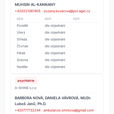
MUHSIN AL-KANNANY
+420221087405
·
zuzana.kovarova@pol.agel.cz
DEN
DOP.
ODP.
Pondělí
dle objednání
Úterý
dle objednání
Středa
dle objednání
Čtvrtek
dle objednání
Pátek
dle objednání
Sobota
dle objednání
Neděle
dle objednání
psychiatrie
A-SHINE s.r.o
BARBORA NOVÁ, DANIELA VÁVROVÁ, MUDr.
Luboš Janů, Ph.D.
+420777732244
·
ambulance.smrkova@gmail.com