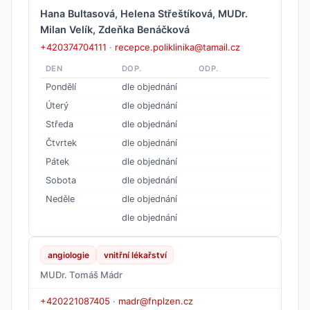
Hana Bultasová, Helena Střeštíková, MUDr.
Milan Velík, Zdeňka Benáčková
+420374704111
·
recepce.poliklinika@tamail.cz
DEN
DOP.
ODP.
Pondělí
dle objednání
Úterý
dle objednání
Středa
dle objednání
Čtvrtek
dle objednání
Pátek
dle objednání
Sobota
dle objednání
Neděle
dle objednání
dle objednání
angiologie
vnitřní lékařství
MUDr. Tomáš Mádr
+420221087405
·
madr@fnplzen.cz