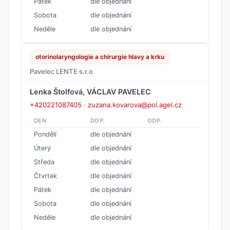
Pátek
dle objednání
Sobota
dle objednání
Neděle
dle objednání
otorinolaryngologie a chirurgie hlavy a krku
Pavelec LENTE s.r.o
Lenka Štolfová, VÁCLAV PAVELEC
+420221087405
·
zuzana.kovarova@pol.agel.cz
DEN
DOP.
ODP.
Pondělí
dle objednání
Úterý
dle objednání
Středa
dle objednání
Čtvrtek
dle objednání
Pátek
dle objednání
Sobota
dle objednání
Neděle
dle objednání