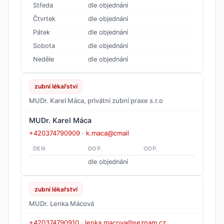
Středa
dle objednání
Čtvrtek
dle objednání
Pátek
dle objednání
Sobota
dle objednání
Neděle
dle objednání
zubní lékařství
MUDr. Karel Máca, privátní zubní praxe s.r.o
MUDr. Karel Máca
+420374790909
·
k.maca@cmail
DEN
DOP.
ODP.
dle objednání
zubní lékařství
MUDr. Lenka Mácová
+420374790910
·
lenka.macova@seznam.cz