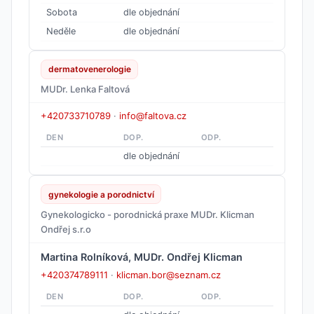
Sobota
dle objednání
Neděle
dle objednání
dermatovenerologie
MUDr. Lenka Faltová
+420733710789
·
info@faltova.cz
DEN
DOP.
ODP.
dle objednání
gynekologie a porodnictví
Gynekologicko - porodnická praxe MUDr. Klicman
Ondřej s.r.o
Martina Rolníková, MUDr. Ondřej Klicman
+420374789111
·
klicman.bor@seznam.cz
DEN
DOP.
ODP.