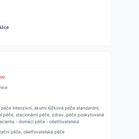
ážce
nov
ice
péče intenzivní, akutní lůžková péče standardní,
í péče, stacionární péče, zdrav. péče poskytovaná
pacienta - domácí péče - ošetřovatelská
tační péče, ošetřovatelská péče