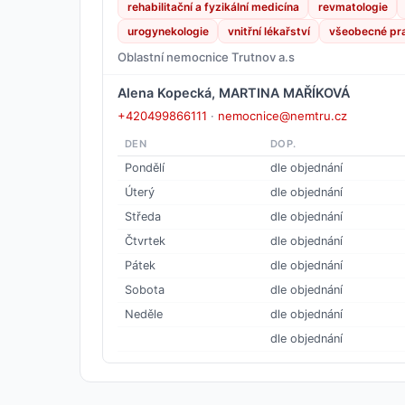
rehabilitační a fyzikální medicína
revmatologie
urogynekologie
vnitřní lékařství
všeobecné pra
Oblastní nemocnice Trutnov a.s
Alena Kopecká, MARTINA MAŘÍKOVÁ
+420499866111
·
nemocnice@nemtru.cz
DEN
DOP.
Pondělí
dle objednání
Úterý
dle objednání
Středa
dle objednání
Čtvrtek
dle objednání
Pátek
dle objednání
Sobota
dle objednání
Neděle
dle objednání
dle objednání