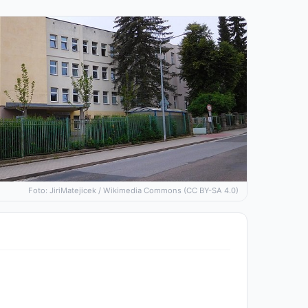
Foto: JiriMatejicek / Wikimedia Commons (CC BY-SA 4.0)