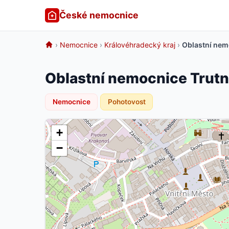
České nemocnice
›
Nemocnice
›
Královéhradecký kraj
›
Oblastní nem
Oblastní nemocnice Trutn
Nemocnice
Pohotovost
+
−