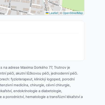
Leaflet
|
©
OpenStreetMap
.s na adrese Maxima Gorkého 77, Trutnov je
tní péči, akutní lůžkovou péči, jednodenní péči.
rech: fyzioterapeut, klinický logoped, porodní
tenzivní medicína, chirurgie, cévní chirurgie,
kařství, endokrinologie a diabetologie,
 a porodnictví, hematologie a transfúzní lékařství a