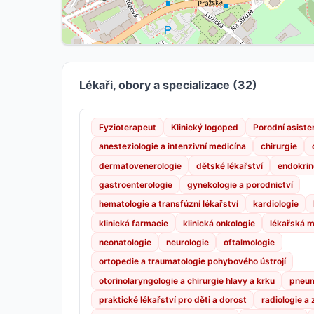
Lékaři, obory a specializace (32)
Fyzioterapeut
Klinický logoped
Porodní asiste
anesteziologie a intenzivní medicína
chirurgie
dermatovenerologie
dětské lékařství
endokrin
gastroenterologie
gynekologie a porodnictví
hematologie a transfúzní lékařství
kardiologie
klinická farmacie
klinická onkologie
lékařská m
neonatologie
neurologie
oftalmologie
ortopedie a traumatologie pohybového ústrojí
otorinolaryngologie a chirurgie hlavy a krku
pneum
praktické lékařství pro děti a dorost
radiologie a