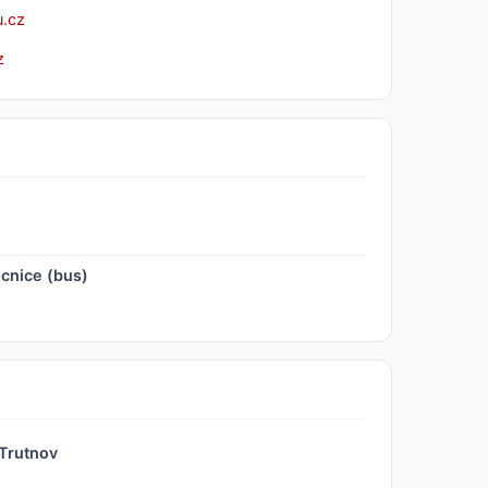
.cz
z
cnice (bus)
 Trutnov