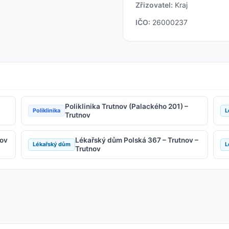
Zřizovatel:
Kraj
IČO:
26000237
Poliklinika Trutnov (Palackého 201) –
Poliklinika
L
Trutnov
nov
Lékařský dům Polská 367 – Trutnov –
Lékařský dům
L
Trutnov