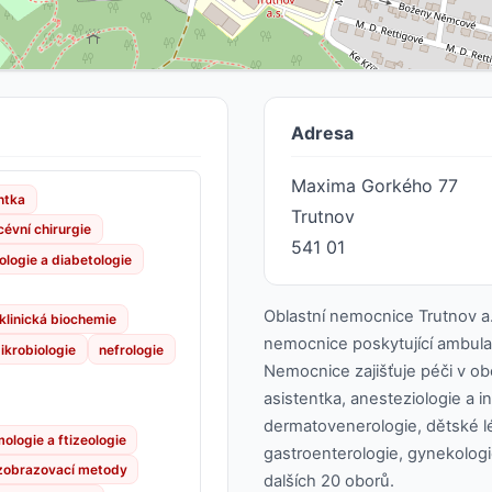
Adresa
Maxima Gorkého 77
ntka
Trutnov
cévní chirurgie
541 01
ologie a diabetologie
Oblastní nemocnice Trutnov a
klinická biochemie
nemocnice poskytující ambulan
ikrobiologie
nefrologie
Nemocnice zajišťuje péči v obo
asistentka, anesteziologie a in
dermatovenerologie, dětské lé
ologie a ftizeologie
gastroenterologie, gynekologie
 zobrazovací metody
dalších 20 oborů.