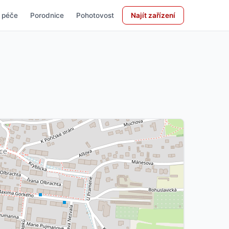
 péče
Porodnice
Pohotovost
Najít zařízení