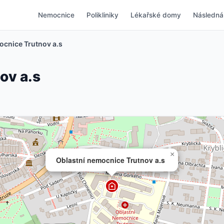
Nemocnice
Polikliniky
Lékařské domy
Následná
ocnice Trutnov a.s
ov a.s
×
Oblastní nemocnice Trutnov a.s