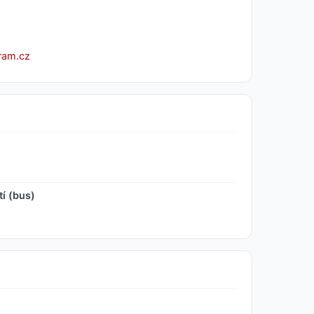
ram.cz
í (bus)