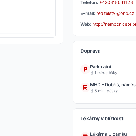
Telefon:
+420318641123
E-mail:
reditelstvi@onp.cz
Web:
http://nemocniceprib
Doprava
Parkování
1 min. pěšky
MHD – Dobříš, náměst
5 min. pěšky
Lékárny v blízkosti
Lékárna U zámku