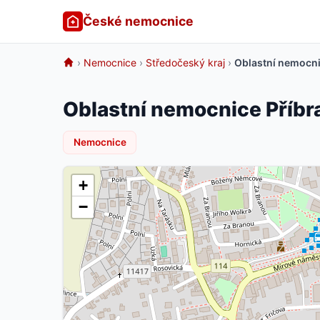
České nemocnice
›
Nemocnice
›
Středočeský kraj
›
Oblastní nemocni
Oblastní nemocnice Příbr
Nemocnice
+
−