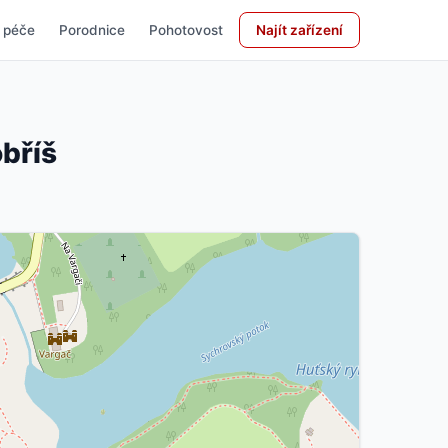
 péče
Porodnice
Pohotovost
Najít zařízení
bříš