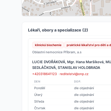
Lékaři, obory a specializace (2)
klinická biochemie
praktické lékařství pro děti a 
Oblastní nemocnice Příbram, a.s
LUCIE DVOŘÁKOVÁ, Mgr. Hana Maršíková, M
SEDLÁČKOVÁ, STANISLAV HOLOBRADA
+420318641123
·
reditelstvi@onp.cz
DEN
DOP.
Pondělí
dle objednání
Úterý
dle objednání
Středa
dle objednání
Čtvrtek
dle objednání