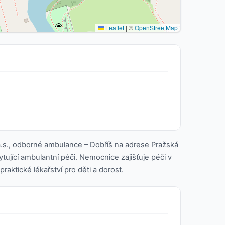
Leaflet
|
©
OpenStreetMap
a.s., odborné ambulance – Dobříš na adrese Pražská
tující ambulantní péči. Nemocnice zajišťuje péči v
raktické lékařství pro děti a dorost.