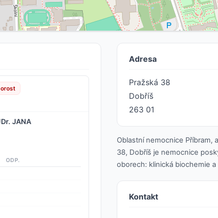
Adresa
Pražská 38
dorost
Dobříš
263 01
UDr. JANA
Oblastní nemocnice Příbram, 
38, Dobříš je nemocnice posky
ODP.
oborech: klinická biochemie a p
Kontakt