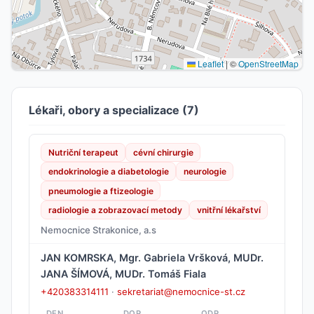
Leaflet
|
©
OpenStreetMap
Lékaři, obory a specializace (7)
Nutriční terapeut
cévní chirurgie
endokrinologie a diabetologie
neurologie
pneumologie a ftizeologie
radiologie a zobrazovací metody
vnitřní lékařství
Nemocnice Strakonice, a.s
JAN KOMRSKA, Mgr. Gabriela Vršková, MUDr.
JANA ŠÍMOVÁ, MUDr. Tomáš Fiala
+420383314111
·
sekretariat@nemocnice-st.cz
DEN
DOP.
ODP.