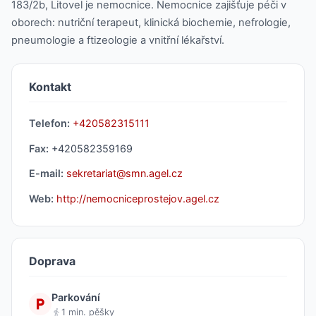
183/2b, Litovel je nemocnice. Nemocnice zajišťuje péči v
oborech: nutriční terapeut, klinická biochemie, nefrologie,
pneumologie a ftizeologie a vnitřní lékařství.
Kontakt
Telefon:
+420582315111
Fax:
+420582359169
E-mail:
sekretariat@smn.agel.cz
Web:
http://nemocniceprostejov.agel.cz
Doprava
Parkování
1 min. pěšky