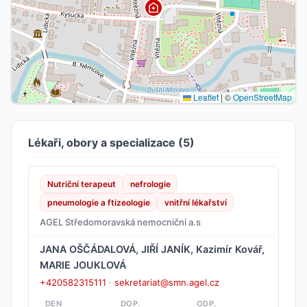
Leaflet
|
©
OpenStreetMap
Lékaři, obory a specializace (5)
Nutriční terapeut
nefrologie
pneumologie a ftizeologie
vnitřní lékařství
AGEL Středomoravská nemocniční a.s
JANA OŠČÁDALOVÁ, JIŘÍ JANÍK, Kazimír Kovář,
MARIE JOUKLOVÁ
+420582315111
·
sekretariat@smn.agel.cz
DEN
DOP.
ODP.