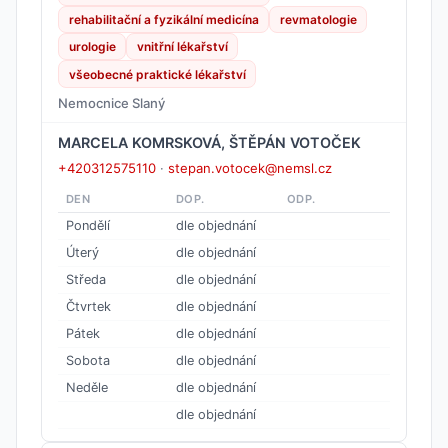
rehabilitační a fyzikální medicína
revmatologie
urologie
vnitřní lékařství
všeobecné praktické lékařství
Nemocnice Slaný
MARCELA KOMRSKOVÁ, ŠTĚPÁN VOTOČEK
+420312575110
·
stepan.votocek@nemsl.cz
DEN
DOP.
ODP.
Pondělí
dle objednání
Úterý
dle objednání
Středa
dle objednání
Čtvrtek
dle objednání
Pátek
dle objednání
Sobota
dle objednání
Neděle
dle objednání
dle objednání