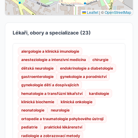
Leaflet
|
©
OpenStreetMap
Lékaři, obory a specializace (23)
alergologie a klinická imunologie
anesteziologie a intenzivní medicína
chirurgie
dětská neurologie
endokrinologie a diabetologie
gastroenterologie
gynekologie a porodnictví
gynekologie dětí a dospívajících
hematologie a transfúzní lékařství
kardiologie
klinická biochemie
klinická onkologie
neonatologie
neurologie
ortopedie a traumatologie pohybového ústrojí
pediatrie
praktické lékárenství
radiologie a zobrazovací metody