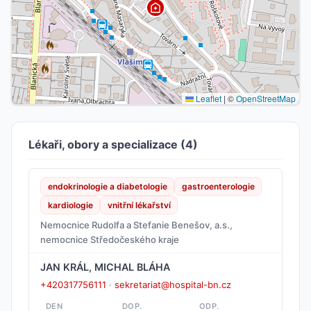
Leaflet
|
©
OpenStreetMap
Lékaři, obory a specializace (4)
endokrinologie a diabetologie
gastroenterologie
kardiologie
vnitřní lékařství
Nemocnice Rudolfa a Stefanie Benešov, a.s.,
nemocnice Středočeského kraje
JAN KRÁL, MICHAL BLÁHA
+420317756111
·
sekretariat@hospital-bn.cz
DEN
DOP.
ODP.