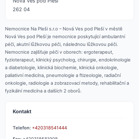
Nová Ves pod Pleší
262 04
Nemocnice Na Pleši s.r.o – Nová Ves pod Pleší v městě
Nová Ves pod Pleší je nemocnice poskytující ambulantní
péči, akutní lůžkovou péči, následnou lůžkovou péči.
Nemocnice zajišťuje péči v oborech: ergoterapeut,
fyzioterapeut, klinický psycholog, chirurgie, endokrinologie
a diabetologie, klinická biochemie, klinická onkologie,
paliativní medicína, pneumologie a ftizeologie, radiační
onkologie, radiologie a zobrazovací metody, rehabilitační a
fyzikální medicína a dalších 2 oborů.
Kontakt
Telefon:
+420318541444
Fax:
+420318581908