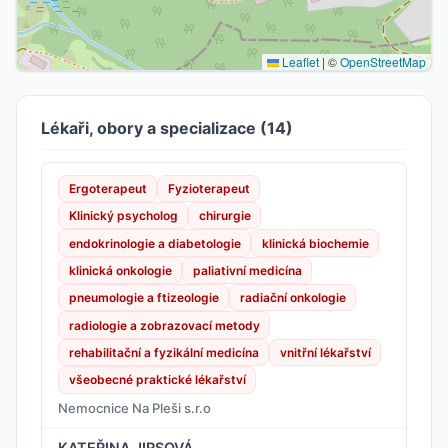
Leaflet
|
©
OpenStreetMap
Lékaři, obory a specializace (14)
Ergoterapeut
Fyzioterapeut
Klinický psycholog
chirurgie
endokrinologie a diabetologie
klinická biochemie
klinická onkologie
paliativní medicína
pneumologie a ftizeologie
radiační onkologie
radiologie a zobrazovací metody
rehabilitační a fyzikální medicína
vnitřní lékařství
všeobecné praktické lékařství
Nemocnice Na Pleši s.r.o
KATEŘINA JIRSOVÁ