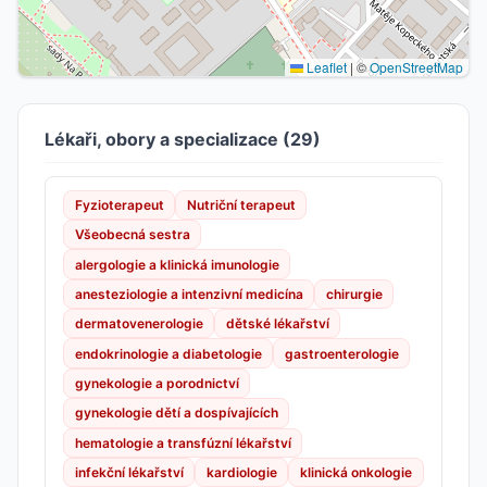
Leaflet
|
©
OpenStreetMap
Lékaři, obory a specializace (29)
Fyzioterapeut
Nutriční terapeut
Všeobecná sestra
alergologie a klinická imunologie
anesteziologie a intenzivní medicína
chirurgie
dermatovenerologie
dětské lékařství
endokrinologie a diabetologie
gastroenterologie
gynekologie a porodnictví
gynekologie dětí a dospívajících
hematologie a transfúzní lékařství
infekční lékařství
kardiologie
klinická onkologie