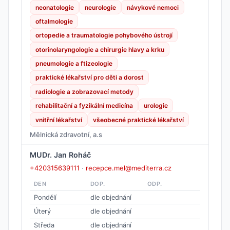
neonatologie
neurologie
návykové nemoci
oftalmologie
ortopedie a traumatologie pohybového ústrojí
otorinolaryngologie a chirurgie hlavy a krku
pneumologie a ftizeologie
praktické lékařství pro děti a dorost
radiologie a zobrazovací metody
rehabilitační a fyzikální medicína
urologie
vnitřní lékařství
všeobecné praktické lékařství
Mělnická zdravotní, a.s
MUDr. Jan Roháč
+420315639111
·
recepce.mel@mediterra.cz
DEN
DOP.
ODP.
Pondělí
dle objednání
Úterý
dle objednání
Středa
dle objednání