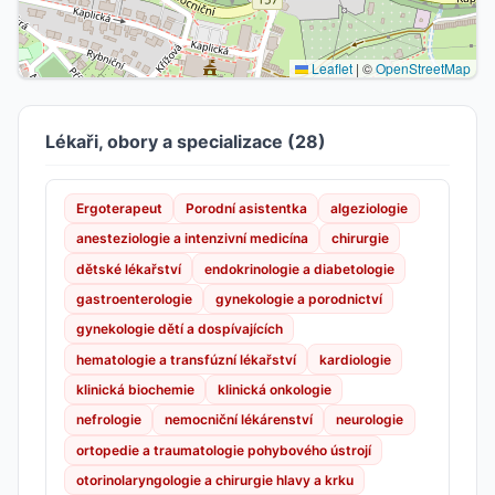
Leaflet
|
©
OpenStreetMap
Lékaři, obory a specializace (28)
Ergoterapeut
Porodní asistentka
algeziologie
anesteziologie a intenzivní medicína
chirurgie
dětské lékařství
endokrinologie a diabetologie
gastroenterologie
gynekologie a porodnictví
gynekologie dětí a dospívajících
hematologie a transfúzní lékařství
kardiologie
klinická biochemie
klinická onkologie
nefrologie
nemocniční lékárenství
neurologie
ortopedie a traumatologie pohybového ústrojí
otorinolaryngologie a chirurgie hlavy a krku