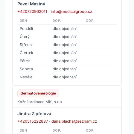
Pavel Mastný
+420720962011
·
info@medicalgroup.cz
DEN
DOP.
ODP.
Pondělí
dle objednání
Úterý
dle objednání
Středa
dle objednání
Čtvrtek
dle objednání
Pátek
dle objednání
Sobota
dle objednání
Neděle
dle objednání
dermatovenerologie
Kožní ordinace MK, s.r.o
Jindra Zipfelová
+420515222887
·
dana.placha@seznam.cz
DEN
DOP.
ODP.