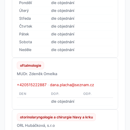
Pondělí
dle objednání
Úterý
dle objednání
Středa
dle objednání
Čtvrtek
dle objednání
Pátek
dle objednání
Sobota
dle objednání
Neděle
dle objednání
oftalmologie
MUDr. Zdeněk Omelka
+420515222887
·
dana.placha@seznam.cz
DEN
DOP.
ODP.
dle objednání
otorinolaryngologie a chirurgie hlavy a krku
ORL Hubáčková, s.r.o