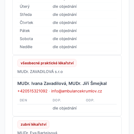
Úterý
dle objednání
Středa
dle objednání
Čtvrtek
dle objednání
Pátek
dle objednání
Sobota
dle objednání
Neděle
dle objednání
všeobecné praktické lékařství
MUDr. ZAVADILOVÁ s.r.o
MUDr. Ivana Zavadilová, MUDr. Jiří Šmejkal
+420515321092
·
info@ambulancekrumlov.cz
DEN
DOP.
ODP.
dle objednání
zubní lékařství
MUDr. Eva Bartejsová