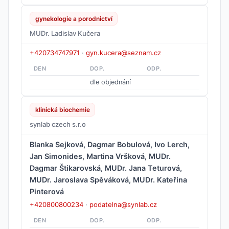
gynekologie a porodnictví
MUDr. Ladislav Kučera
+420734747971
·
gyn.kucera@seznam.cz
DEN
DOP.
ODP.
dle objednání
klinická biochemie
synlab czech s.r.o
Blanka Sejková, Dagmar Bobulová, Ivo Lerch,
Jan Simonides, Martina Vršková, MUDr.
Dagmar Štikarovská, MUDr. Jana Teturová,
MUDr. Jaroslava Spěváková, MUDr. Kateřina
Pinterová
+420800800234
·
podatelna@synlab.cz
DEN
DOP.
ODP.