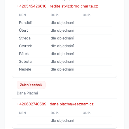
+420545426610
·
reditelstvi@brno.charita.cz
DEN
DOP.
ODP.
Pondělí
dle objednání
Úterý
dle objednání
Středa
dle objednání
Čtvrtek
dle objednání
Pátek
dle objednání
Sobota
dle objednání
Neděle
dle objednání
Zubní technik
Dana Plachá
+420602740589
·
dana.placha@seznam.cz
DEN
DOP.
ODP.
dle objednání