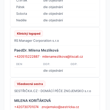
Čtvrtek
dle objednání
Pátek
dle objednání
Sobota
dle objednání
Neděle
dle objednání
Klinický logoped
RS Manager Corporation s.r.o
PaedDr. Milena Mezlíková
+420515222887
·
milenamezlikova@tiscali.cz
DEN
DOP.
ODP.
dle objednání
Všeobecná sestra
SESTŘIČKA.CZ - DOMÁCÍ PÉČE ZNOJEMSKO s.r.o
MILENA KORIŤÁKOVÁ
+420730701074
·
znojemsko@sestricka.cz