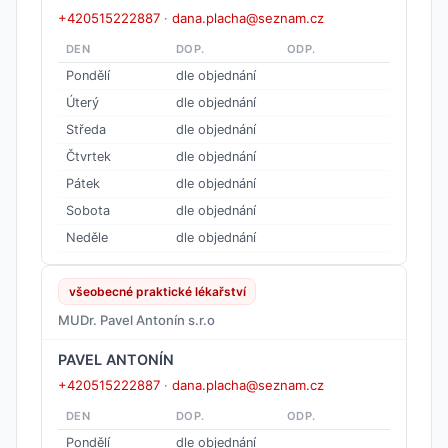
+420515222887
·
dana.placha@seznam.cz
DEN
DOP.
ODP.
Pondělí
dle objednání
Úterý
dle objednání
Středa
dle objednání
Čtvrtek
dle objednání
Pátek
dle objednání
Sobota
dle objednání
Neděle
dle objednání
všeobecné praktické lékařství
MUDr. Pavel Antonín s.r.o
PAVEL ANTONÍN
+420515222887
·
dana.placha@seznam.cz
DEN
DOP.
ODP.
Pondělí
dle objednání