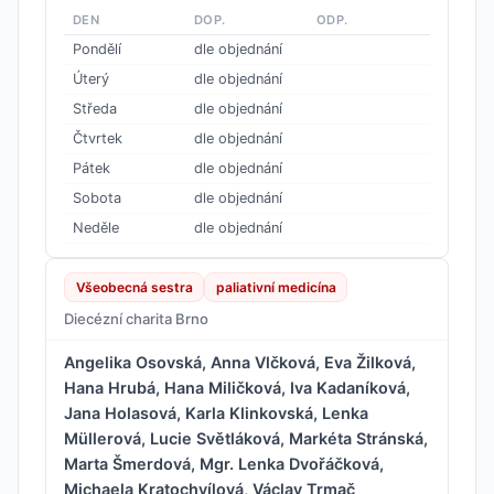
DEN
DOP.
ODP.
Pondělí
dle objednání
Úterý
dle objednání
Středa
dle objednání
Čtvrtek
dle objednání
Pátek
dle objednání
Sobota
dle objednání
Neděle
dle objednání
Všeobecná sestra
paliativní medicína
Diecézní charita Brno
Angelika Osovská, Anna Vlčková, Eva Žilková,
Hana Hrubá, Hana Miličková, Iva Kadaníková,
Jana Holasová, Karla Klinkovská, Lenka
Müllerová, Lucie Světláková, Markéta Stránská,
Marta Šmerdová, Mgr. Lenka Dvořáčková,
Michaela Kratochvílová, Václav Trmač