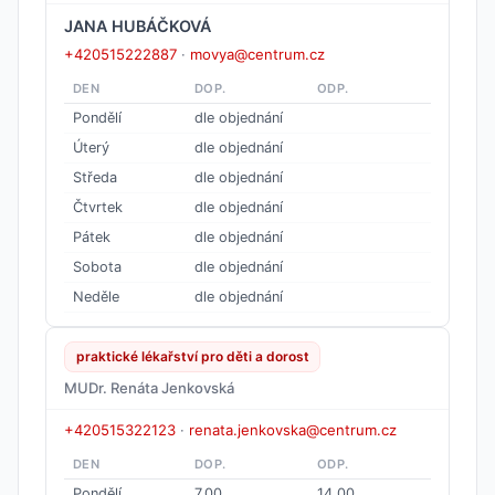
JANA HUBÁČKOVÁ
+420515222887
·
movya@centrum.cz
DEN
DOP.
ODP.
Pondělí
dle objednání
Úterý
dle objednání
Středa
dle objednání
Čtvrtek
dle objednání
Pátek
dle objednání
Sobota
dle objednání
Neděle
dle objednání
praktické lékařství pro děti a dorost
MUDr. Renáta Jenkovská
+420515322123
·
renata.jenkovska@centrum.cz
DEN
DOP.
ODP.
Pondělí
7.00
14.00