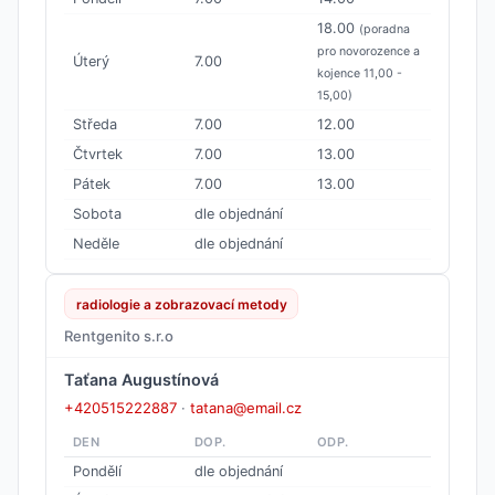
18.00
(poradna
pro novorozence a
Úterý
7.00
kojence 11,00 -
15,00)
Středa
7.00
12.00
Čtvrtek
7.00
13.00
Pátek
7.00
13.00
Sobota
dle objednání
Neděle
dle objednání
radiologie a zobrazovací metody
Rentgenito s.r.o
Taťana Augustínová
+420515222887
·
tatana@email.cz
DEN
DOP.
ODP.
Pondělí
dle objednání