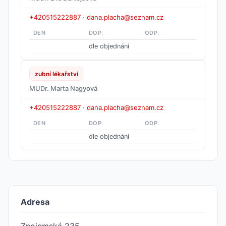
+420515222887
·
dana.placha@seznam.cz
DEN
DOP.
ODP.
dle objednání
zubní lékařství
MUDr. Marta Nagyová
+420515222887
·
dana.placha@seznam.cz
DEN
DOP.
ODP.
dle objednání
Adresa
Znojemská 235