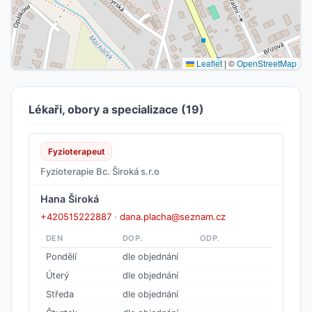
Leaflet
|
©
OpenStreetMap
Lékaři, obory a specializace (19)
Fyzioterapeut
Fyzioterapie Bc. Široká s.r.o
Hana Široká
+420515222887
·
dana.placha@seznam.cz
DEN
DOP.
ODP.
Pondělí
dle objednání
Úterý
dle objednání
Středa
dle objednání