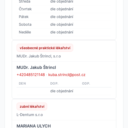
Středa
dle objednání
Čtvrtek
dle objednání
Pátek
dle objednání
Sobota
dle objednání
Neděle
dle objednání
všeobecné praktické lékařství
MUDr. Jakub Štrincl, s.r.o
MUDr. Jakub Štrincl
+420485121148
·
kuba.strincl@post.cz
DEN
DOP.
ODP.
dle objednání
zubní lékařství
L-Dentum s.r.o
MARIANA ULYCH