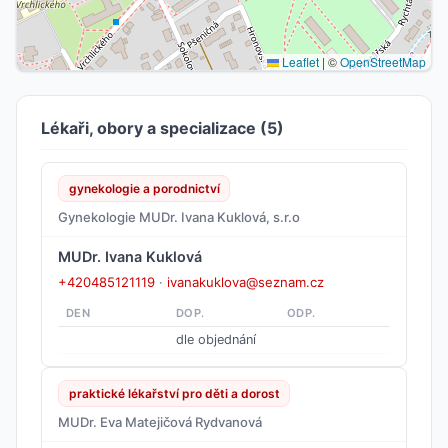
Leaflet
|
©
OpenStreetMap
Lékaři, obory a specializace (5)
gynekologie a porodnictví
Gynekologie MUDr. Ivana Kuklová, s.r.o
MUDr. Ivana Kuklová
+420485121119
·
ivanakuklova@seznam.cz
DEN
DOP.
ODP.
dle objednání
praktické lékařství pro děti a dorost
MUDr. Eva Matejičová Rydvanová