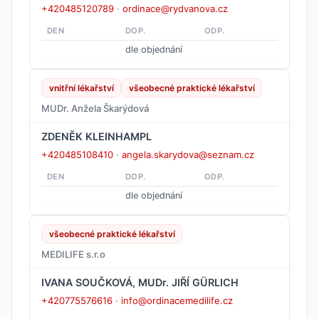
+420485120789
·
ordinace@rydvanova.cz
DEN
DOP.
ODP.
dle objednání
vnitřní lékařství
všeobecné praktické lékařství
MUDr. Anžela Škarýdová
ZDENĚK KLEINHAMPL
+420485108410
·
angela.skarydova@seznam.cz
DEN
DOP.
ODP.
dle objednání
všeobecné praktické lékařství
MEDILIFE s.r.o
IVANA SOUČKOVÁ, MUDr. JIŘÍ GÜRLICH
+420775576616
·
info@ordinacemedilife.cz