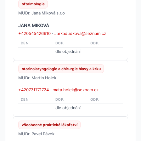
oftalmologie
MUDr. Jana Miková s.r.o
JANA MIKOVÁ
+420545426610
·
Jarkadudkova@seznam.cz
DEN
DOP.
ODP.
dle objednání
otorinolaryngologie a chirurgie hlavy a krku
MUDr. Martin Holek
+420731771724
·
mata.holek@seznam.cz
DEN
DOP.
ODP.
dle objednání
všeobecné praktické lékařství
MUDr. Pavel Pávek