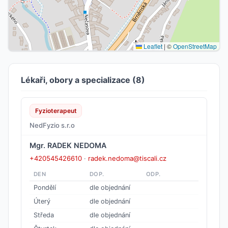
Leaflet
|
©
OpenStreetMap
Lékaři, obory a specializace (8)
Fyzioterapeut
NedFyzio s.r.o
Mgr. RADEK NEDOMA
+420545426610
·
radek.nedoma@tiscali.cz
DEN
DOP.
ODP.
Pondělí
dle objednání
Úterý
dle objednání
Středa
dle objednání