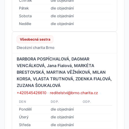
Čtvrtek
dle objednání
Pátek
dle objednání
Sobota
dle objednání
Neděle
dle objednání
Všeobecná sestra
Diecézní charita Brno
BARBORA POSPÍCHALOVÁ, DAGMAR
VENCÁLKOVÁ, Jana Fialová, MARKÉTA
BRESTOVSKÁ, MARTINA VĚŽNÍKOVÁ, MILAN
KORSA, VLASTA TRUTNOVÁ, ZDENKA FIALOVÁ,
ZUZANA ŠOUKALOVÁ
+420545426610
·
reditelstvi@brno.charita.cz
DEN
DOP.
ODP.
Pondělí
dle objednání
Úterý
dle objednání
Středa
dle objednání