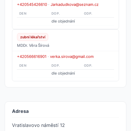
+420545426610
·
Jarkadudkova@seznam.cz
DEN
DOP.
ODP.
dle objednání
zubní lékařství
MDDr. Věra Šírová
+420566616901
·
verka.sirova@gmail.com
DEN
DOP.
ODP.
dle objednání
Adresa
Vratislavovo náměstí 12