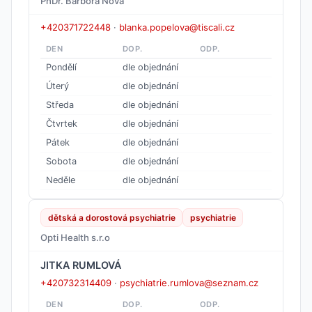
PhDr. Barbora Nová
+420371722448
·
blanka.popelova@tiscali.cz
DEN
DOP.
ODP.
Pondělí
dle objednání
Úterý
dle objednání
Středa
dle objednání
Čtvrtek
dle objednání
Pátek
dle objednání
Sobota
dle objednání
Neděle
dle objednání
dětská a dorostová psychiatrie
psychiatrie
Opti Health s.r.o
JITKA RUMLOVÁ
+420732314409
·
psychiatrie.rumlova@seznam.cz
DEN
DOP.
ODP.