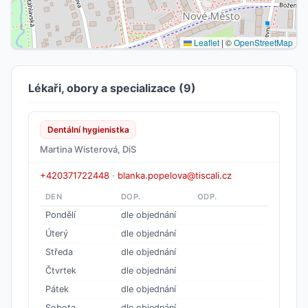
Leaflet
|
©
OpenStreetMap
Lékaři, obory a specializace (9)
Dentální hygienistka
Martina Wisterová, DiS
+420371722448
·
blanka.popelova@tiscali.cz
DEN
DOP.
ODP.
Pondělí
dle objednání
Úterý
dle objednání
Středa
dle objednání
Čtvrtek
dle objednání
Pátek
dle objednání
Sobota
dle objednání