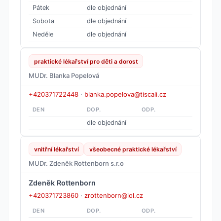
Pátek
dle objednání
Sobota
dle objednání
Neděle
dle objednání
praktické lékařství pro děti a dorost
MUDr. Blanka Popelová
+420371722448
·
blanka.popelova@tiscali.cz
DEN
DOP.
ODP.
dle objednání
vnitřní lékařství
všeobecné praktické lékařství
MUDr. Zdeněk Rottenborn s.r.o
Zdeněk Rottenborn
+420371723860
·
zrottenborn@iol.cz
DEN
DOP.
ODP.