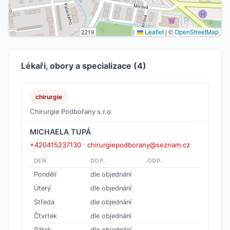
Leaflet
|
©
OpenStreetMap
Lékaři, obory a specializace (4)
chirurgie
Chirurgie Podbořany s.r.o
MICHAELA TUPÁ
+420415237130
·
chirurgiepodborany@seznam.cz
DEN
DOP.
ODP.
Pondělí
dle objednání
Úterý
dle objednání
Středa
dle objednání
Čtvrtek
dle objednání
Pátek
dle objednání