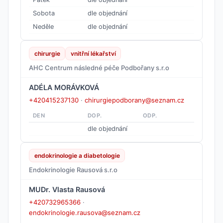
Sobota
dle objednání
Neděle
dle objednání
chirurgie
vnitřní lékařství
AHC Centrum následné péče Podbořany s.r.o
ADÉLA MORÁVKOVÁ
+420415237130
·
chirurgiepodborany@seznam.cz
DEN
DOP.
ODP.
dle objednání
endokrinologie a diabetologie
Endokrinologie Rausová s.r.o
MUDr. Vlasta Rausová
+420732965366
·
endokrinologie.rausova@seznam.cz