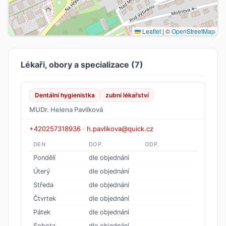
Leaflet
|
©
OpenStreetMap
Lékaři, obory a specializace (7)
Dentální hygienistka
zubní lékařství
MUDr. Helena Pavlíková
+420257318936
·
h.pavlikova@quick.cz
DEN
DOP.
ODP.
Pondělí
dle objednání
Úterý
dle objednání
Středa
dle objednání
Čtvrtek
dle objednání
Pátek
dle objednání
Sobota
dle objednání