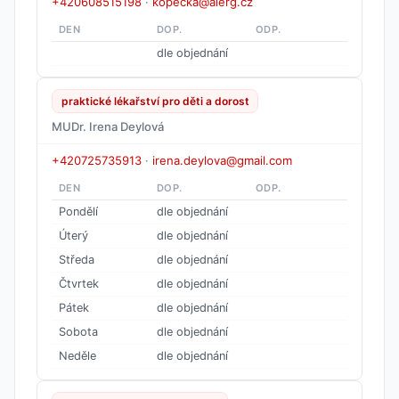
+420608515198
·
kopecka@alerg.cz
DEN
DOP.
ODP.
dle objednání
praktické lékařství pro děti a dorost
MUDr. Irena Deylová
+420725735913
·
irena.deylova@gmail.com
DEN
DOP.
ODP.
Pondělí
dle objednání
Úterý
dle objednání
Středa
dle objednání
Čtvrtek
dle objednání
Pátek
dle objednání
Sobota
dle objednání
Neděle
dle objednání