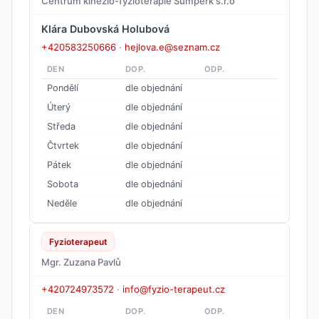
Centrum kinezio-fyzioterapie Šumperk s.r.o
Klára Dubovská Holubová
+420583250666
·
hejlova.e@seznam.cz
DEN
DOP.
ODP.
Pondělí
dle objednání
Úterý
dle objednání
Středa
dle objednání
Čtvrtek
dle objednání
Pátek
dle objednání
Sobota
dle objednání
Neděle
dle objednání
Fyzioterapeut
Mgr. Zuzana Pavlů
+420724973572
·
info@fyzio-terapeut.cz
DEN
DOP.
ODP.