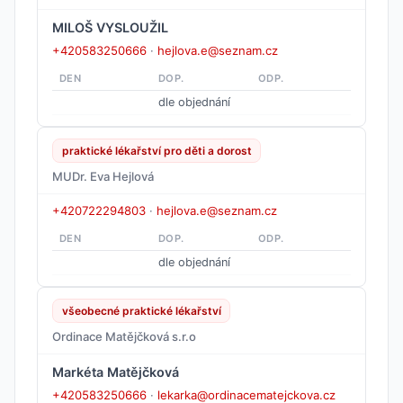
MILOŠ VYSLOUŽIL
+420583250666
·
hejlova.e@seznam.cz
DEN
DOP.
ODP.
dle objednání
praktické lékařství pro děti a dorost
MUDr. Eva Hejlová
+420722294803
·
hejlova.e@seznam.cz
DEN
DOP.
ODP.
dle objednání
všeobecné praktické lékařství
Ordinace Matějčková s.r.o
Markéta Matějčková
+420583250666
·
lekarka@ordinacematejckova.cz