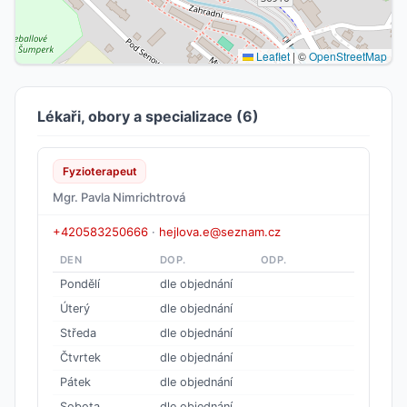
Leaflet
|
©
OpenStreetMap
Lékaři, obory a specializace (6)
Fyzioterapeut
Mgr. Pavla Nimrichtrová
+420583250666
·
hejlova.e@seznam.cz
DEN
DOP.
ODP.
Pondělí
dle objednání
Úterý
dle objednání
Středa
dle objednání
Čtvrtek
dle objednání
Pátek
dle objednání
Sobota
dle objednání