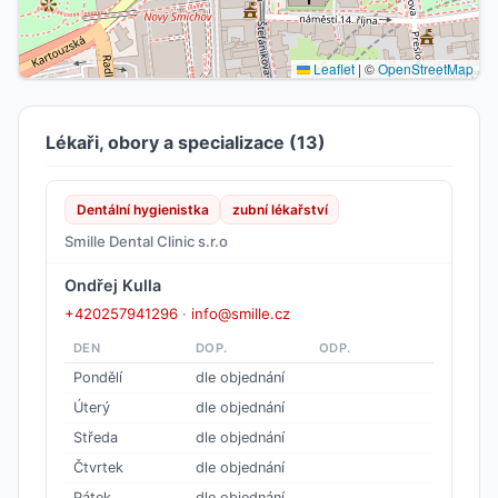
Leaflet
|
©
OpenStreetMap
Lékaři, obory a specializace (13)
Dentální hygienistka
zubní lékařství
Smille Dental Clinic s.r.o
Ondřej Kulla
+420257941296
·
info@smille.cz
DEN
DOP.
ODP.
Pondělí
dle objednání
Úterý
dle objednání
Středa
dle objednání
Čtvrtek
dle objednání
Pátek
dle objednání