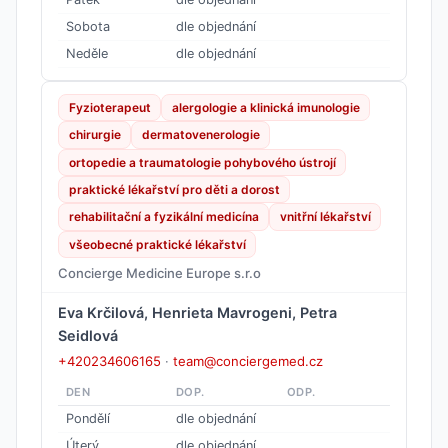
Sobota
dle objednání
Neděle
dle objednání
Fyzioterapeut
alergologie a klinická imunologie
chirurgie
dermatovenerologie
ortopedie a traumatologie pohybového ústrojí
praktické lékařství pro děti a dorost
rehabilitační a fyzikální medicína
vnitřní lékařství
všeobecné praktické lékařství
Concierge Medicine Europe s.r.o
Eva Krčilová, Henrieta Mavrogeni, Petra
Seidlová
+420234606165
·
team@conciergemed.cz
DEN
DOP.
ODP.
Pondělí
dle objednání
Úterý
dle objednání