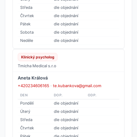
Středa
dle objednání
Čtvrtek
dle objednání
Pátek
dle objednání
Sobota
dle objednání
Neděle
dle objednání
Klinický psycholog
Tmicha Medical s.r.o
Aneta Králová
+420234606165
·
te.kubankova@gmail.com
DEN
DOP.
ODP.
Pondělí
dle objednání
Úterý
dle objednání
Středa
dle objednání
Čtvrtek
dle objednání
Pátek
dle objednání