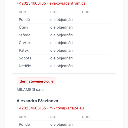
+420234606165
·
evakov@centrum.cz
DEN
DOP.
ODP.
Pondělí
dle objednání
Úterý
dle objednání
Středa
dle objednání
Čtvrtek
dle objednání
Pátek
dle objednání
Sobota
dle objednání
Neděle
dle objednání
dermatovenerologie
MILAMEDI s.r.o
Alexandra Březinová
+420234606165
·
mikitova@alfa24.eu
DEN
DOP.
ODP.
Pondělí
dle objednání