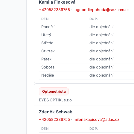
Kamila Finkesová
+420582386755
·
logopediepohoda@seznam.cz
DEN
DOP.
Pondělí
dle objednání
Úterý
dle objednání
Středa
dle objednání
Čtvrtek
dle objednání
Pátek
dle objednání
Sobota
dle objednání
Neděle
dle objednání
Optometrista
EYES OPTIK, s.r.o
Zdeněk Schwab
+420582386755
·
milenakapicova@atlas.cz
DEN
DOP.