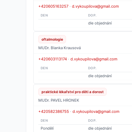
+420605163257
·
d.vykoupilova@gmail.com
DEN
DOP.
dle objednání
oftalmologie
MUDr. Blanka Krausová
+420603113174
·
d.vykoupilova@gmail.com
DEN
DOP.
dle objednání
praktické lékařství pro děti a dorost
MUDr. PAVEL HRONEK
+420582386755
·
d.vykoupilova@gmail.com
DEN
DOP.
Pondělí
dle objednání