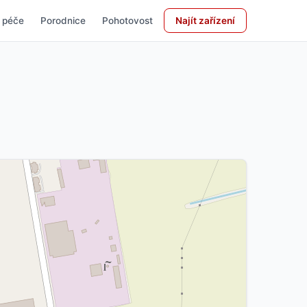
 péče
Porodnice
Pohotovost
Najít zařízení