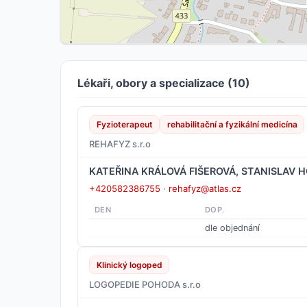
Lékaři, obory a specializace (10)
Fyzioterapeut
rehabilitační a fyzikální medicína
REHAFYZ s.r.o
KATEŘINA KRÁLOVÁ FIŠEROVÁ, STANISLAV 
+420582386755
·
rehafyz@atlas.cz
DEN
DOP.
dle objednání
Klinický logoped
LOGOPEDIE POHODA s.r.o