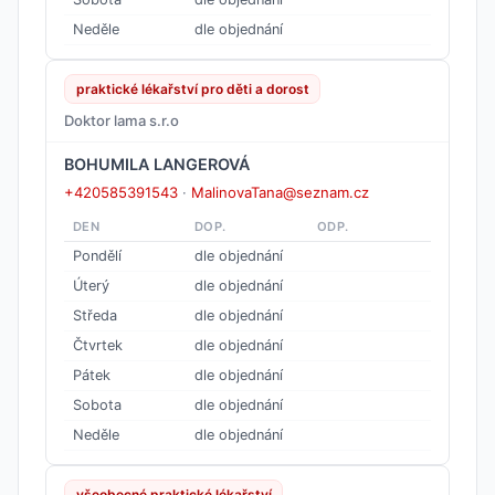
Neděle
dle objednání
praktické lékařství pro děti a dorost
Doktor lama s.r.o
BOHUMILA LANGEROVÁ
+420585391543
·
MalinovaTana@seznam.cz
DEN
DOP.
ODP.
Pondělí
dle objednání
Úterý
dle objednání
Středa
dle objednání
Čtvrtek
dle objednání
Pátek
dle objednání
Sobota
dle objednání
Neděle
dle objednání
všeobecné praktické lékařství