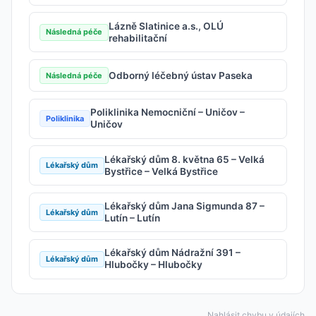
Lázně Slatinice a.s., OLÚ
Následná péče
rehabilitační
Odborný léčebný ústav Paseka
Následná péče
Poliklinika Nemocniční – Uničov –
Poliklinika
Uničov
Lékařský dům 8. května 65 – Velká
Lékařský dům
Bystřice – Velká Bystřice
Lékařský dům Jana Sigmunda 87 –
Lékařský dům
Lutín – Lutín
Lékařský dům Nádražní 391 –
Lékařský dům
Hlubočky – Hlubočky
Nahlásit chybu v údajích