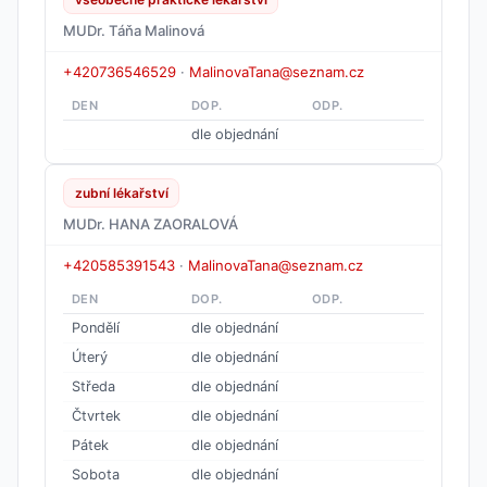
MUDr. Táňa Malinová
+420736546529
·
MalinovaTana@seznam.cz
DEN
DOP.
ODP.
dle objednání
zubní lékařství
MUDr. HANA ZAORALOVÁ
+420585391543
·
MalinovaTana@seznam.cz
DEN
DOP.
ODP.
Pondělí
dle objednání
Úterý
dle objednání
Středa
dle objednání
Čtvrtek
dle objednání
Pátek
dle objednání
Sobota
dle objednání