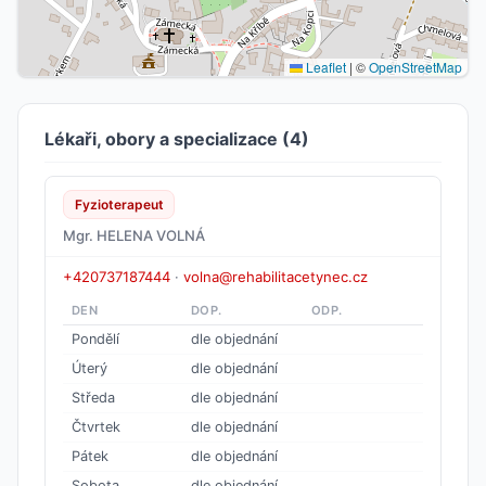
Leaflet
|
©
OpenStreetMap
Lékaři, obory a specializace (4)
Fyzioterapeut
Mgr. HELENA VOLNÁ
+420737187444
·
volna@rehabilitacetynec.cz
DEN
DOP.
ODP.
Pondělí
dle objednání
Úterý
dle objednání
Středa
dle objednání
Čtvrtek
dle objednání
Pátek
dle objednání
Sobota
dle objednání