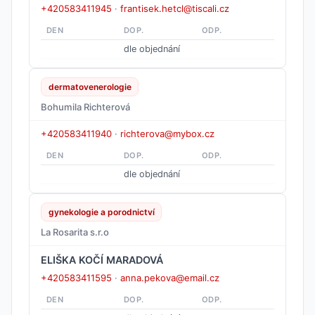
+420583411945
·
frantisek.hetcl@tiscali.cz
DEN
DOP.
ODP.
dle objednání
dermatovenerologie
Bohumila Richterová
+420583411940
·
richterova@mybox.cz
DEN
DOP.
ODP.
dle objednání
gynekologie a porodnictví
La Rosarita s.r.o
ELIŠKA KOČÍ MARADOVÁ
+420583411595
·
anna.pekova@email.cz
DEN
DOP.
ODP.