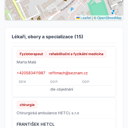
Leaflet
|
©
OpenStreetMap
Lékaři, obory a specializace (15)
Fyzioterapeut
rehabilitační a fyzikální medicína
Marta Malá
+420583411987
·
refitmach@seznam.cz
DEN
DOP.
ODP.
dle objednání
chirurgie
Chirurgická ambulance HETCL s.r.o
FRANTIŠEK HETCL