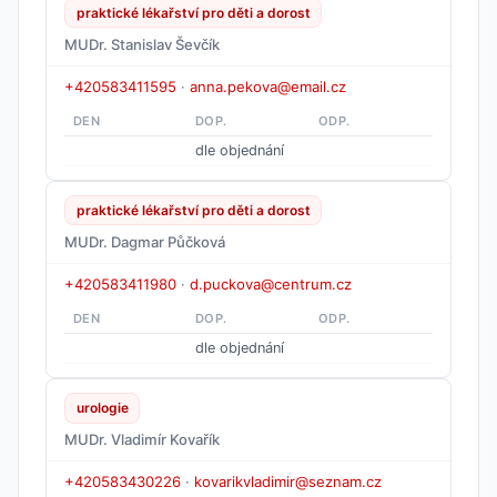
praktické lékařství pro děti a dorost
MUDr. Stanislav Ševčík
+420583411595
·
anna.pekova@email.cz
DEN
DOP.
ODP.
dle objednání
praktické lékařství pro děti a dorost
MUDr. Dagmar Půčková
+420583411980
·
d.puckova@centrum.cz
DEN
DOP.
ODP.
dle objednání
urologie
MUDr. Vladimír Kovařík
+420583430226
·
kovarikvladimir@seznam.cz