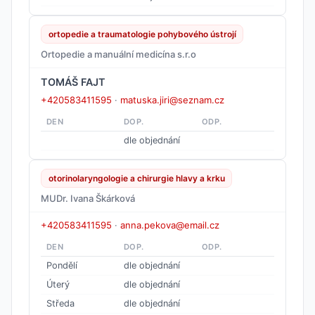
ortopedie a traumatologie pohybového ústrojí
Ortopedie a manuální medicína s.r.o
TOMÁŠ FAJT
+420583411595
·
matuska.jiri@seznam.cz
DEN
DOP.
ODP.
dle objednání
otorinolaryngologie a chirurgie hlavy a krku
MUDr. Ivana Škárková
+420583411595
·
anna.pekova@email.cz
DEN
DOP.
ODP.
Pondělí
dle objednání
Úterý
dle objednání
Středa
dle objednání