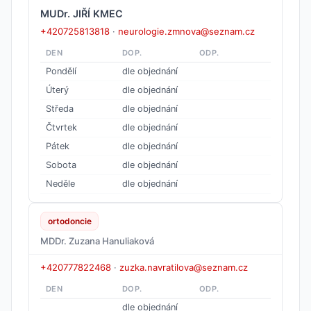
MUDr. JIŘÍ KMEC
+420725813818
·
neurologie.zmnova@seznam.cz
DEN
DOP.
ODP.
Pondělí
dle objednání
Úterý
dle objednání
Středa
dle objednání
Čtvrtek
dle objednání
Pátek
dle objednání
Sobota
dle objednání
Neděle
dle objednání
ortodoncie
MDDr. Zuzana Hanuliaková
+420777822468
·
zuzka.navratilova@seznam.cz
DEN
DOP.
ODP.
dle objednání