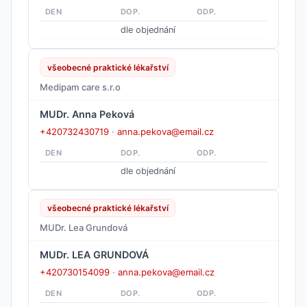
DEN
DOP.
ODP.
dle objednání
všeobecné praktické lékařství
Medipam care s.r.o
MUDr. Anna Peková
+420732430719
·
anna.pekova@email.cz
DEN
DOP.
ODP.
dle objednání
všeobecné praktické lékařství
MUDr. Lea Grundová
MUDr. LEA GRUNDOVÁ
+420730154099
·
anna.pekova@email.cz
DEN
DOP.
ODP.