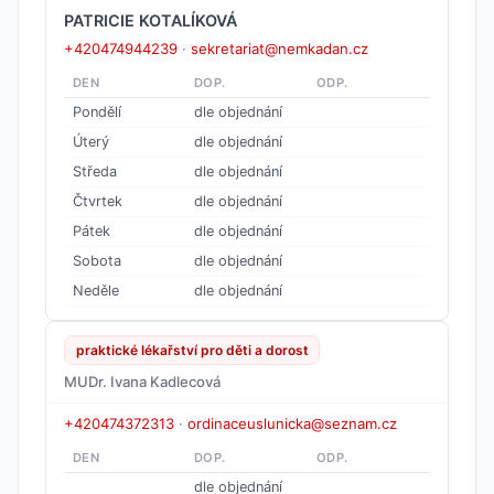
PATRICIE KOTALÍKOVÁ
+420474944239
·
sekretariat@nemkadan.cz
DEN
DOP.
ODP.
Pondělí
dle objednání
Úterý
dle objednání
Středa
dle objednání
Čtvrtek
dle objednání
Pátek
dle objednání
Sobota
dle objednání
Neděle
dle objednání
praktické lékařství pro děti a dorost
MUDr. Ivana Kadlecová
+420474372313
·
ordinaceuslunicka@seznam.cz
DEN
DOP.
ODP.
dle objednání