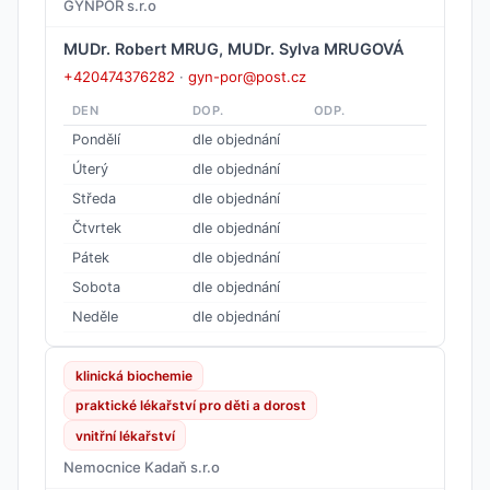
GYNPOR s.r.o
MUDr. Robert MRUG, MUDr. Sylva MRUGOVÁ
+420474376282
·
gyn-por@post.cz
DEN
DOP.
ODP.
Pondělí
dle objednání
Úterý
dle objednání
Středa
dle objednání
Čtvrtek
dle objednání
Pátek
dle objednání
Sobota
dle objednání
Neděle
dle objednání
klinická biochemie
praktické lékařství pro děti a dorost
vnitřní lékařství
Nemocnice Kadaň s.r.o