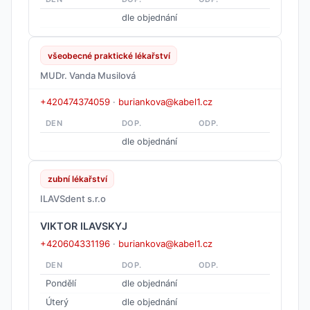
dle objednání
všeobecné praktické lékařství
MUDr. Vanda Musilová
+420474374059
·
buriankova@kabel1.cz
DEN
DOP.
ODP.
dle objednání
zubní lékařství
ILAVSdent s.r.o
VIKTOR ILAVSKYJ
+420604331196
·
buriankova@kabel1.cz
DEN
DOP.
ODP.
Pondělí
dle objednání
Úterý
dle objednání