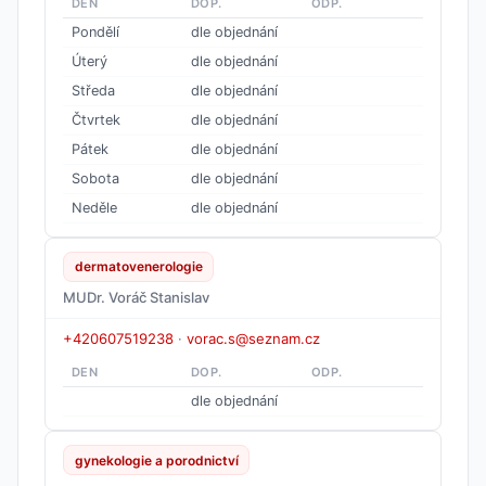
DEN
DOP.
ODP.
Pondělí
dle objednání
Úterý
dle objednání
Středa
dle objednání
Čtvrtek
dle objednání
Pátek
dle objednání
Sobota
dle objednání
Neděle
dle objednání
dermatovenerologie
MUDr. Voráč Stanislav
+420607519238
·
vorac.s@seznam.cz
DEN
DOP.
ODP.
dle objednání
gynekologie a porodnictví