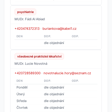
psychiatrie
MUDr. Fádi Al Abiad
+420474372313
·
buriankova@kabel1.cz
DEN
DOP.
ODP.
dle objednání
všeobecné praktické lékařství
MUDr. Lucie Novotná
+420728589300
·
novotnalucie.hory@seznam.cz
DEN
DOP.
ODP.
Pondělí
dle objednání
Úterý
dle objednání
Středa
dle objednání
Čtvrtek
dle objednání