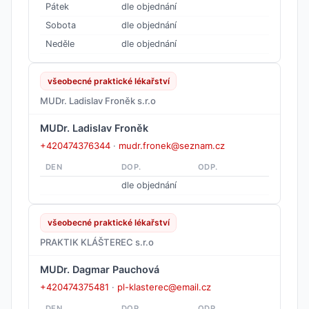
Pátek
dle objednání
Sobota
dle objednání
Neděle
dle objednání
všeobecné praktické lékařství
MUDr. Ladislav Froněk s.r.o
MUDr. Ladislav Froněk
+420474376344
·
mudr.fronek@seznam.cz
DEN
DOP.
ODP.
dle objednání
všeobecné praktické lékařství
PRAKTIK KLÁŠTEREC s.r.o
MUDr. Dagmar Pauchová
+420474375481
·
pl-klasterec@email.cz
DEN
DOP.
ODP.