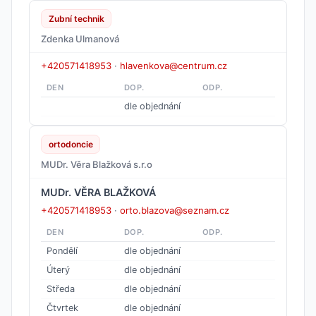
Zubní technik
Zdenka Ulmanová
+420571418953
·
hlavenkova@centrum.cz
DEN
DOP.
ODP.
dle objednání
ortodoncie
MUDr. Věra Blažková s.r.o
MUDr. VĚRA BLAŽKOVÁ
+420571418953
·
orto.blazova@seznam.cz
DEN
DOP.
ODP.
Pondělí
dle objednání
Úterý
dle objednání
Středa
dle objednání
Čtvrtek
dle objednání