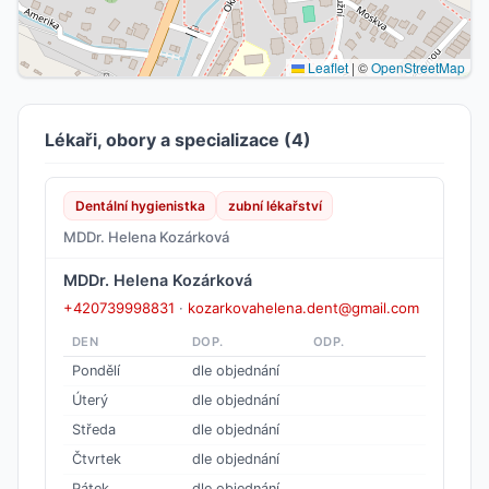
Leaflet
|
©
OpenStreetMap
Lékaři, obory a specializace (4)
Dentální hygienistka
zubní lékařství
MDDr. Helena Kozárková
MDDr. Helena Kozárková
+420739998831
·
kozarkovahelena.dent@gmail.com
DEN
DOP.
ODP.
Pondělí
dle objednání
Úterý
dle objednání
Středa
dle objednání
Čtvrtek
dle objednání
Pátek
dle objednání