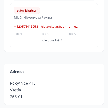
zubní lékařství
MUDr.Hlavenková Pavlína
+420571418953
·
hlavenkova@centrum.cz
DEN
DOP.
ODP.
dle objednání
Adresa
Rokytnice 413
Vsetín
755 01