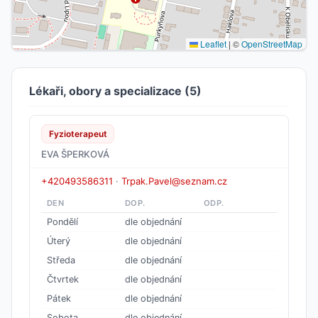
Leaflet
|
©
OpenStreetMap
Lékaři, obory a specializace (5)
Fyzioterapeut
EVA ŠPERKOVÁ
+420493586311
·
Trpak.Pavel@seznam.cz
DEN
DOP.
ODP.
Pondělí
dle objednání
Úterý
dle objednání
Středa
dle objednání
Čtvrtek
dle objednání
Pátek
dle objednání
Sobota
dle objednání