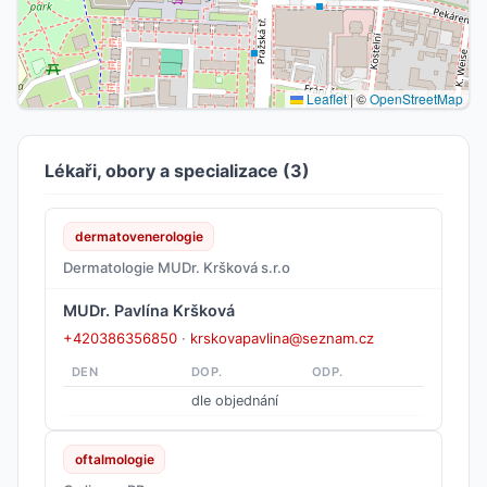
Leaflet
|
©
OpenStreetMap
Lékaři, obory a specializace (3)
dermatovenerologie
Dermatologie MUDr. Kršková s.r.o
MUDr. Pavlína Kršková
+420386356850
·
krskovapavlina@seznam.cz
DEN
DOP.
ODP.
dle objednání
oftalmologie