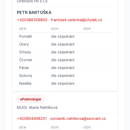
Ordinace PB s.r.o
PETR BARTOŠKA
+420386356850
·
frantisek.zelenka@citylab.cz
DEN
DOP.
ODP.
Pondělí
dle objednání
Úterý
dle objednání
Středa
dle objednání
Čtvrtek
dle objednání
Pátek
dle objednání
Sobota
dle objednání
Neděle
dle objednání
oftalmologie
MUDr. Marie Náhlíková
+420604408251
·
ocniamb.nahlikova@seznam.cz
DEN
DOP.
ODP.