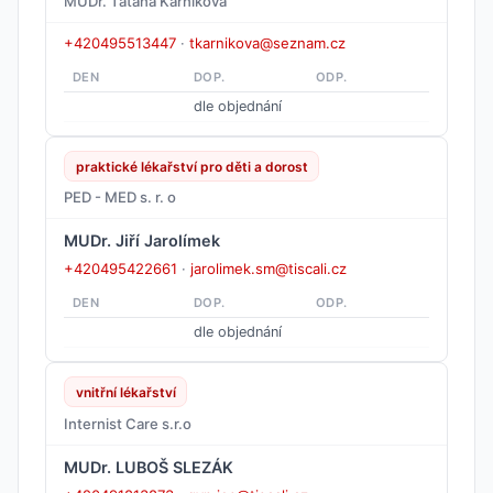
MUDr. Taťána Kárníková
+420495513447
·
tkarnikova@seznam.cz
DEN
DOP.
ODP.
dle objednání
praktické lékařství pro děti a dorost
PED - MED s. r. o
MUDr. Jiří Jarolímek
+420495422661
·
jarolimek.sm@tiscali.cz
DEN
DOP.
ODP.
dle objednání
vnitřní lékařství
Internist Care s.r.o
MUDr. LUBOŠ SLEZÁK