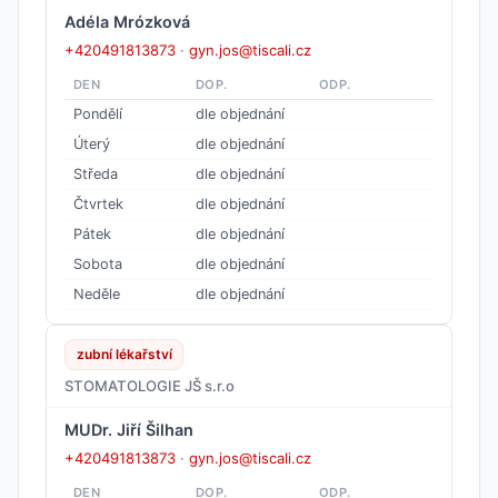
Adéla Mrózková
+420491813873
·
gyn.jos@tiscali.cz
DEN
DOP.
ODP.
Pondělí
dle objednání
Úterý
dle objednání
Středa
dle objednání
Čtvrtek
dle objednání
Pátek
dle objednání
Sobota
dle objednání
Neděle
dle objednání
zubní lékařství
STOMATOLOGIE JŠ s.r.o
MUDr. Jiří Šilhan
+420491813873
·
gyn.jos@tiscali.cz
DEN
DOP.
ODP.