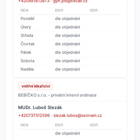
+420491813873
·
gyn.jos@tiscali.cz
DEN
DOP.
ODP.
Pondělí
dle objednání
Úterý
dle objednání
Středa
dle objednání
Čtvrtek
dle objednání
Pátek
dle objednání
Sobota
dle objednání
Neděle
dle objednání
vnitřní lékařství
BEBÍČKO s.r.o. - privátní interní ordinace
MUDr. Luboš Slezák
+420737312599
·
slezak.lubos@seznam.cz
DEN
DOP.
ODP.
dle objednání