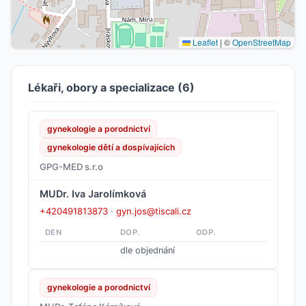
Leaflet
|
©
OpenStreetMap
Lékaři, obory a specializace (6)
gynekologie a porodnictví
gynekologie dětí a dospívajících
GPG-MED s.r.o
MUDr. Iva Jarolímková
+420491813873
·
gyn.jos@tiscali.cz
DEN
DOP.
ODP.
dle objednání
gynekologie a porodnictví