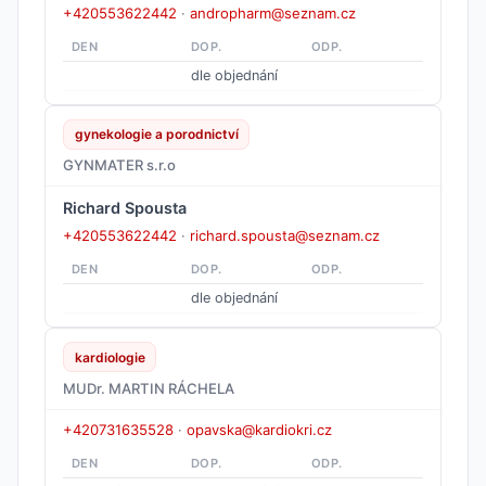
+420553622442
·
andropharm@seznam.cz
DEN
DOP.
ODP.
dle objednání
gynekologie a porodnictví
GYNMATER s.r.o
Richard Spousta
+420553622442
·
richard.spousta@seznam.cz
DEN
DOP.
ODP.
dle objednání
kardiologie
MUDr. MARTIN RÁCHELA
+420731635528
·
opavska@kardiokri.cz
DEN
DOP.
ODP.