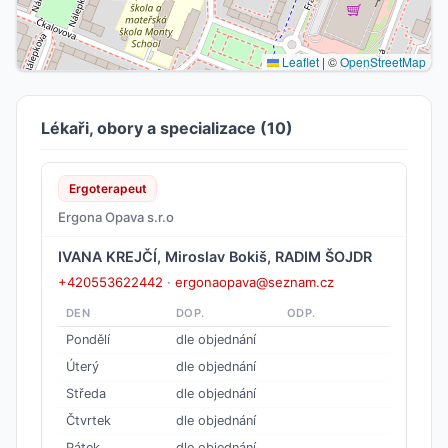
Leaflet
|
©
OpenStreetMap
Lékaři, obory a specializace (10)
Ergoterapeut
Ergona Opava s.r.o
IVANA KREJČÍ, Miroslav Bokiš, RADIM ŠOJDR
+420553622442
·
ergonaopava@seznam.cz
DEN
DOP.
ODP.
Pondělí
dle objednání
Úterý
dle objednání
Středa
dle objednání
Čtvrtek
dle objednání
Pátek
dle objednání