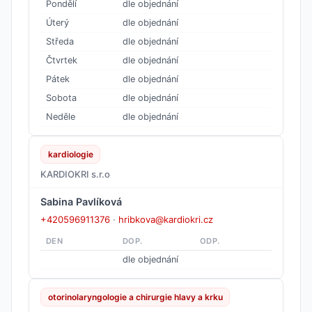
Pondělí
dle objednání
Úterý
dle objednání
Středa
dle objednání
Čtvrtek
dle objednání
Pátek
dle objednání
Sobota
dle objednání
Neděle
dle objednání
kardiologie
KARDIOKRI s.r.o
Sabina Pavlíková
+420596911376
·
hribkova@kardiokri.cz
DEN
DOP.
ODP.
dle objednání
otorinolaryngologie a chirurgie hlavy a krku