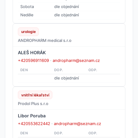
Sobota
dle objednání
Neděle
dle objednání
urologie
ANDROPHARM medical s.r.o
ALEŠ HORÁK
+420596911609
·
andropharm@seznam.cz
DEN
DOP.
ODP.
dle objednání
vnitřní lékařství
Prodol Plus s.r.o
Libor Poruba
+420553622442
·
andropharm@seznam.cz
DEN
DOP.
ODP.