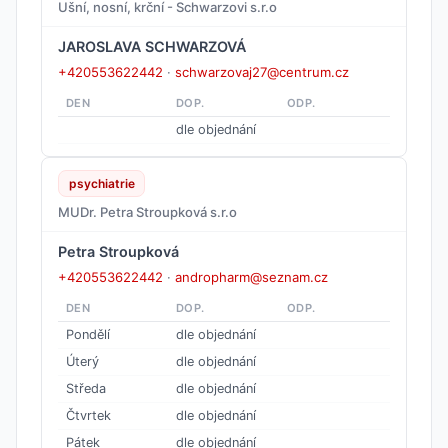
Ušní, nosní, krční - Schwarzovi s.r.o
JAROSLAVA SCHWARZOVÁ
+420553622442
·
schwarzovaj27@centrum.cz
DEN
DOP.
ODP.
dle objednání
psychiatrie
MUDr. Petra Stroupková s.r.o
Petra Stroupková
+420553622442
·
andropharm@seznam.cz
DEN
DOP.
ODP.
Pondělí
dle objednání
Úterý
dle objednání
Středa
dle objednání
Čtvrtek
dle objednání
Pátek
dle objednání