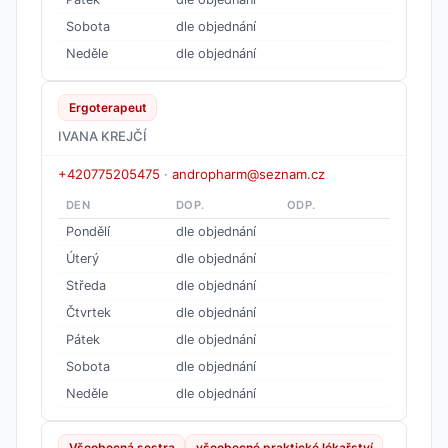
Sobota
dle objednání
Neděle
dle objednání
Ergoterapeut
IVANA KREJČÍ
+420775205475
·
andropharm@seznam.cz
DEN
DOP.
ODP.
Pondělí
dle objednání
Úterý
dle objednání
Středa
dle objednání
Čtvrtek
dle objednání
Pátek
dle objednání
Sobota
dle objednání
Neděle
dle objednání
Všeobecná sestra
všeobecné praktické lékařství