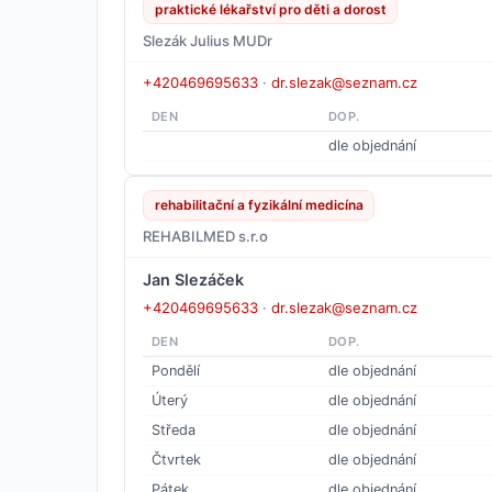
praktické lékařství pro děti a dorost
Slezák Julius MUDr
+420469695633
·
dr.slezak@seznam.cz
DEN
DOP.
dle objednání
rehabilitační a fyzikální medicína
REHABILMED s.r.o
Jan Slezáček
+420469695633
·
dr.slezak@seznam.cz
DEN
DOP.
Pondělí
dle objednání
Úterý
dle objednání
Středa
dle objednání
Čtvrtek
dle objednání
Pátek
dle objednání