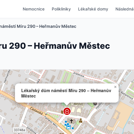
Nemocnice
Polikliniky
Lékařské domy
Následná
náměstí Míru 290 – Heřmanův Městec
ru 290 – Heřmanův Městec
×
Lékařský dům náměstí Míru 290 – Heřmanův
Městec