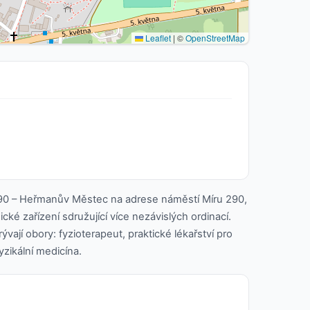
Leaflet
|
©
OpenStreetMap
90 – Heřmanův Městec na adrese náměstí Míru 290,
ké zařízení sdružující více nezávislých ordinací.
ývají obory: fyzioterapeut, praktické lékařství pro
fyzikální medicína.