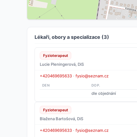
Lékaři, obory a specializace (3)
Fyzioterapeut
Lucie Pleningerová, DiS
+420469695633
·
fysio@seznam.cz
DEN
DOP.
dle objednání
Fyzioterapeut
Blažena Bartošová, DiS
+420469695633
·
fysio@seznam.cz