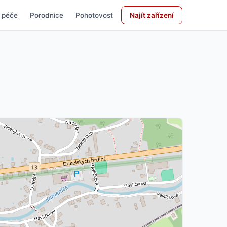
 péče
Porodnice
Pohotovost
Najít zařízení