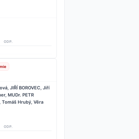
ODP.
emie
vá, JIŘÍ BOROVEC, Jiří
er, MUDr. PETR
 Tomáš Hrubý, Věra
ODP.