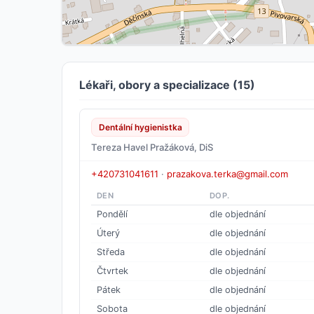
Lékaři, obory a specializace (15)
Dentální hygienistka
Tereza Havel Pražáková, DiS
+420731041611
·
prazakova.terka@gmail.com
DEN
DOP.
Pondělí
dle objednání
Úterý
dle objednání
Středa
dle objednání
Čtvrtek
dle objednání
Pátek
dle objednání
Sobota
dle objednání