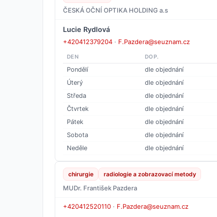
ČESKÁ OČNÍ OPTIKA HOLDING a.s
Lucie Rydlová
+420412379204
·
F.Pazdera@seuznam.cz
DEN
DOP.
Pondělí
dle objednání
Úterý
dle objednání
Středa
dle objednání
Čtvrtek
dle objednání
Pátek
dle objednání
Sobota
dle objednání
Neděle
dle objednání
chirurgie
radiologie a zobrazovací metody
MUDr. František Pazdera
+420412520110
·
F.Pazdera@seuznam.cz