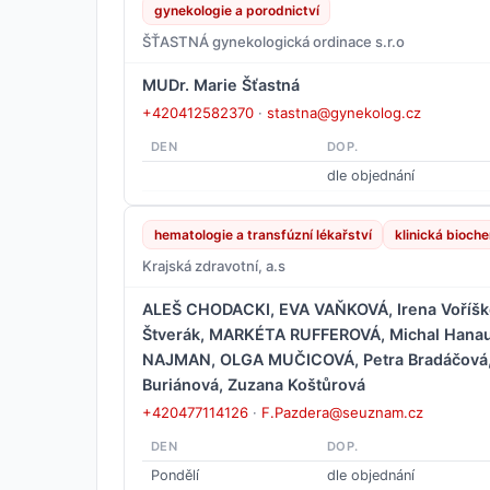
gynekologie a porodnictví
ŠŤASTNÁ gynekologická ordinace s.r.o
MUDr. Marie Šťastná
+420412582370
·
stastna@gynekolog.cz
DEN
DOP.
dle objednání
hematologie a transfúzní lékařství
klinická bioch
Krajská zdravotní, a.s
ALEŠ CHODACKI, EVA VAŇKOVÁ, Irena Voříško
Štverák, MARKÉTA RUFFEROVÁ, Michal Hanau
NAJMAN, OLGA MUČICOVÁ, Petra Bradáčová,
Buriánová, Zuzana Koštůrová
+420477114126
·
F.Pazdera@seuznam.cz
DEN
DOP.
Pondělí
dle objednání