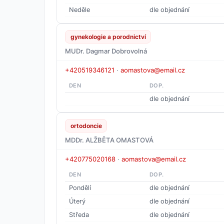
Neděle
dle objednání
gynekologie a porodnictví
MUDr. Dagmar Dobrovolná
+420519346121
·
aomastova@email.cz
DEN
DOP.
dle objednání
ortodoncie
MDDr. ALŽBĚTA OMASTOVÁ
+420775020168
·
aomastova@email.cz
DEN
DOP.
Pondělí
dle objednání
Úterý
dle objednání
Středa
dle objednání