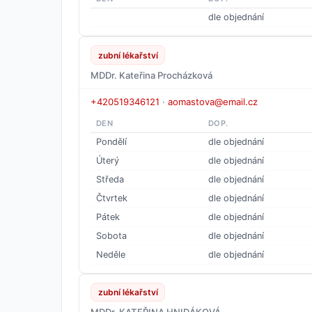
dle objednání
zubní lékařství
MDDr. Kateřina Procházková
+420519346121
·
aomastova@email.cz
DEN
DOP.
Pondělí
dle objednání
Úterý
dle objednání
Středa
dle objednání
Čtvrtek
dle objednání
Pátek
dle objednání
Sobota
dle objednání
Neděle
dle objednání
zubní lékařství
MDDr. KATEŘINA HNIDÁKOVÁ