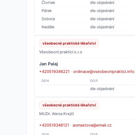
Čtvrtek
dle objednání
Pátek
dle objednání
Sobota
dle objednání
Neděle
dle objednání
všeobecné praktické lékařství
Všeobecní praktici s.r.o
Jan Palaj
+420519346221
·
ordinace@vseobecnipraktici.info
DEN
DOP.
dle objednání
všeobecné praktické lékařství
MUDr. Alena Krejčí
+420519346121
·
aomastova@email.cz
DEN
DOP.