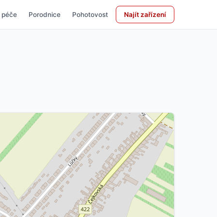
 péče
Porodnice
Pohotovost
Najít zařízení