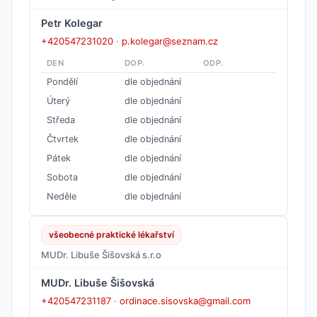
Petr Kolegar
+420547231020
·
p.kolegar@seznam.cz
DEN
DOP.
ODP.
Pondělí
dle objednání
Úterý
dle objednání
Středa
dle objednání
Čtvrtek
dle objednání
Pátek
dle objednání
Sobota
dle objednání
Neděle
dle objednání
všeobecné praktické lékařství
MUDr. Libuše Šišovská s.r.o
MUDr. Libuše Šišovská
+420547231187
·
ordinace.sisovska@gmail.com