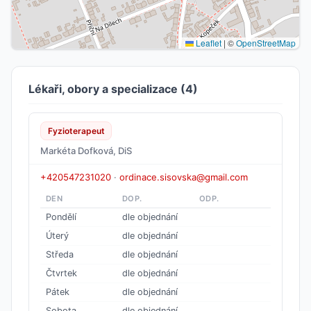
Leaflet
|
©
OpenStreetMap
Lékaři, obory a specializace (4)
Fyzioterapeut
Markéta Dofková, DiS
+420547231020
·
ordinace.sisovska@gmail.com
DEN
DOP.
ODP.
Pondělí
dle objednání
Úterý
dle objednání
Středa
dle objednání
Čtvrtek
dle objednání
Pátek
dle objednání
Sobota
dle objednání