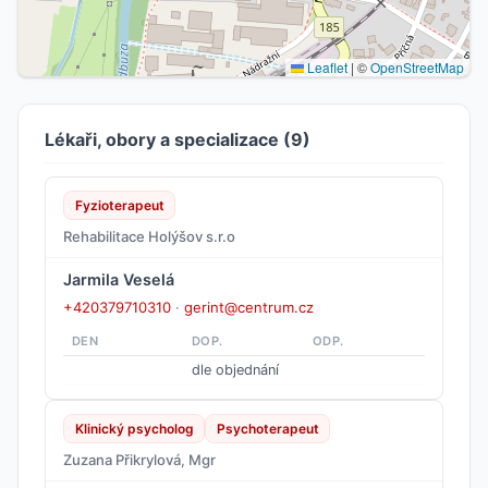
Leaflet
|
©
OpenStreetMap
Lékaři, obory a specializace (9)
Fyzioterapeut
Rehabilitace Holýšov s.r.o
Jarmila Veselá
+420379710310
·
gerint@centrum.cz
DEN
DOP.
ODP.
dle objednání
Klinický psycholog
Psychoterapeut
Zuzana Přikrylová, Mgr