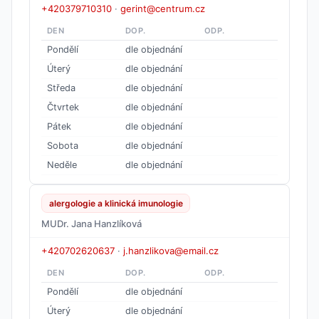
+420379710310
·
gerint@centrum.cz
DEN
DOP.
ODP.
Pondělí
dle objednání
Úterý
dle objednání
Středa
dle objednání
Čtvrtek
dle objednání
Pátek
dle objednání
Sobota
dle objednání
Neděle
dle objednání
alergologie a klinická imunologie
MUDr. Jana Hanzlíková
+420702620637
·
j.hanzlikova@email.cz
DEN
DOP.
ODP.
Pondělí
dle objednání
Úterý
dle objednání