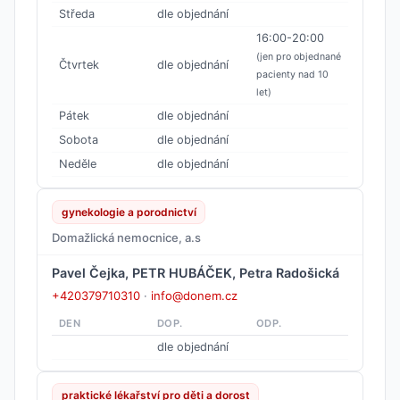
Středa
dle objednání
16:00-20:00
(jen pro objednané
Čtvrtek
dle objednání
pacienty nad 10
let)
Pátek
dle objednání
Sobota
dle objednání
Neděle
dle objednání
gynekologie a porodnictví
Domažlická nemocnice, a.s
Pavel Čejka, PETR HUBÁČEK, Petra Radošická
+420379710310
·
info@donem.cz
DEN
DOP.
ODP.
dle objednání
praktické lékařství pro děti a dorost