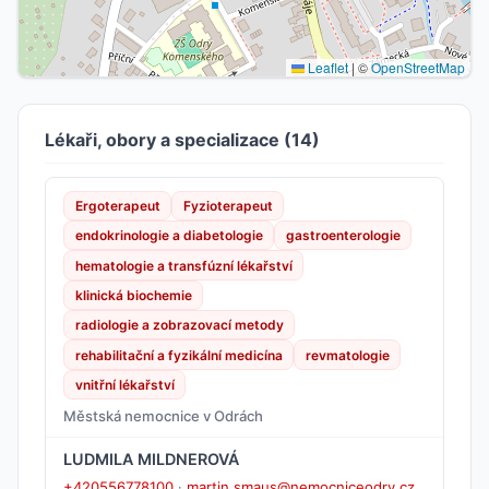
Leaflet
|
©
OpenStreetMap
Lékaři, obory a specializace (14)
Ergoterapeut
Fyzioterapeut
endokrinologie a diabetologie
gastroenterologie
hematologie a transfúzní lékařství
klinická biochemie
radiologie a zobrazovací metody
rehabilitační a fyzikální medicína
revmatologie
vnitřní lékařství
Městská nemocnice v Odrách
LUDMILA MILDNEROVÁ
+420556778100
·
martin.smaus@nemocniceodry.cz