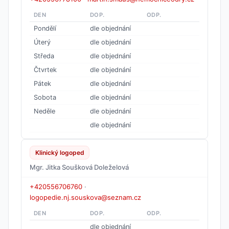
DEN
DOP.
ODP.
Pondělí
dle objednání
Úterý
dle objednání
Středa
dle objednání
Čtvrtek
dle objednání
Pátek
dle objednání
Sobota
dle objednání
Neděle
dle objednání
dle objednání
Klinický logoped
Mgr. Jitka Soušková Doleželová
+420556706760
·
logopedie.nj.souskova@seznam.cz
DEN
DOP.
ODP.
dle objednání