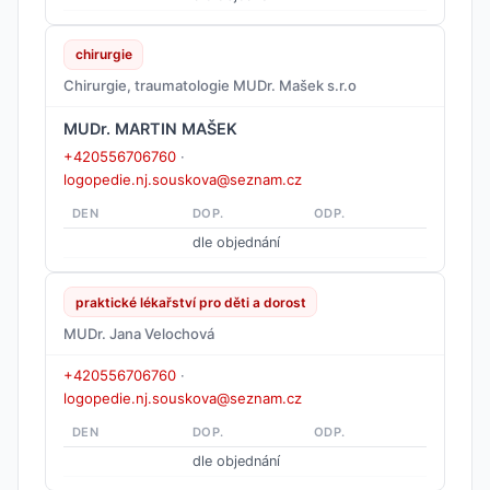
chirurgie
Chirurgie, traumatologie MUDr. Mašek s.r.o
MUDr. MARTIN MAŠEK
+420556706760
·
logopedie.nj.souskova@seznam.cz
DEN
DOP.
ODP.
dle objednání
praktické lékařství pro děti a dorost
MUDr. Jana Velochová
+420556706760
·
logopedie.nj.souskova@seznam.cz
DEN
DOP.
ODP.
dle objednání