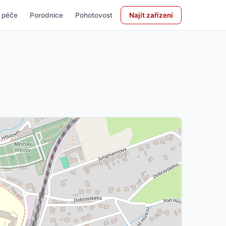
 péče
Porodnice
Pohotovost
Najít zařízení