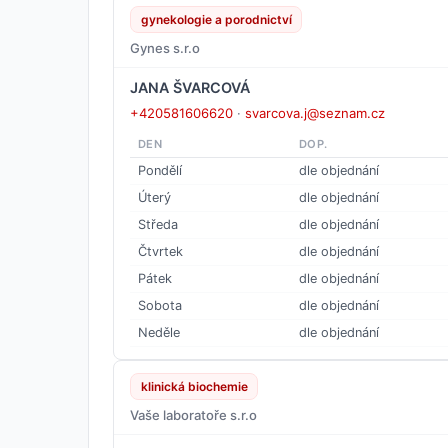
gynekologie a porodnictví
Gynes s.r.o
JANA ŠVARCOVÁ
+420581606620
·
svarcova.j@seznam.cz
DEN
DOP.
Pondělí
dle objednání
Úterý
dle objednání
Středa
dle objednání
Čtvrtek
dle objednání
Pátek
dle objednání
Sobota
dle objednání
Neděle
dle objednání
klinická biochemie
Vaše laboratoře s.r.o