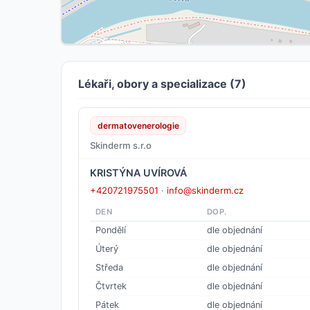
Lékaři, obory a specializace (7)
dermatovenerologie
Skinderm s.r.o
KRISTÝNA UVÍROVÁ
+420721975501
·
info@skinderm.cz
DEN
DOP.
Pondělí
dle objednání
Úterý
dle objednání
Středa
dle objednání
Čtvrtek
dle objednání
Pátek
dle objednání