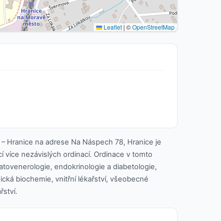
Leaflet
|
©
OpenStreetMap
– Hranice na adrese Na Náspech 78, Hranice je
cí více nezávislých ordinací. Ordinace v tomto
atovenerologie, endokrinologie a diabetologie,
nická biochemie, vnitřní lékařství, všeobecné
řství.