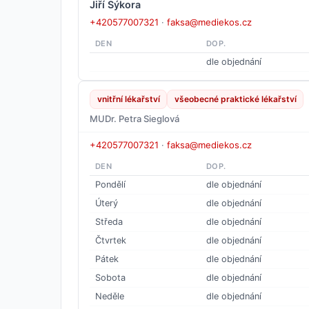
Jiří Sýkora
+420577007321
·
faksa@mediekos.cz
DEN
DOP.
dle objednání
vnitřní lékařství
všeobecné praktické lékařství
MUDr. Petra Sieglová
+420577007321
·
faksa@mediekos.cz
DEN
DOP.
Pondělí
dle objednání
Úterý
dle objednání
Středa
dle objednání
Čtvrtek
dle objednání
Pátek
dle objednání
Sobota
dle objednání
Neděle
dle objednání