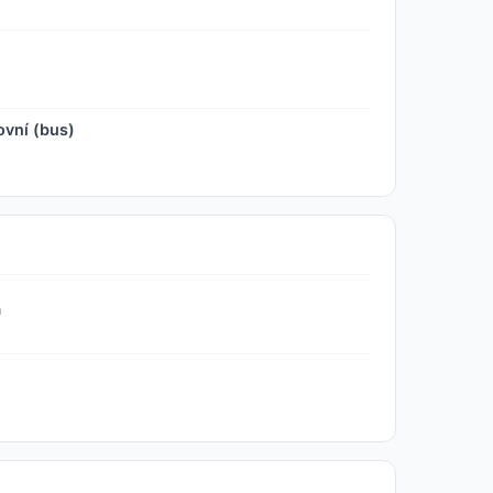
ovní (bus)
a