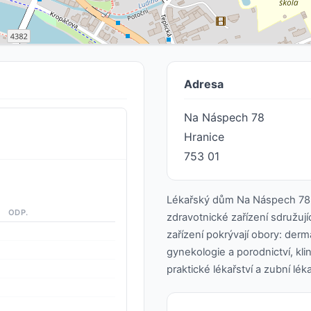
Adresa
Na Náspech 78
Hranice
753 01
Lékařský dům Na Náspech 78 
ODP.
zdravotnické zařízení sdružují
zařízení pokrývají obory: derm
gynekologie a porodnictví, kli
praktické lékařství a zubní léka