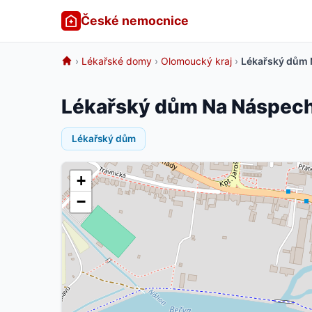
České nemocnice
›
Lékařské domy
›
Olomoucký kraj
›
Lékařský dům 
Lékařský dům Na Náspech
Lékařský dům
+
−