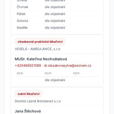
Středa
dle objednání
Čtvrtek
dle objednání
Pátek
dle objednání
Sobota
dle objednání
Neděle
dle objednání
všeobecné praktické lékařství
VESELÁ - AMBULANCE, s.r.o
MUDr. Kateřina Nechvátalová
+420466921089
·
dr.slezakovasylva@seznam.cz
DEN
DOP.
ODP.
dle objednání
zubní lékařství
Dentist Lázně Bohdaneč s.r.o
Jana Štěchová