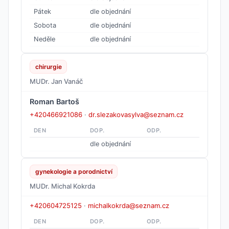
Pátek
dle objednání
Sobota
dle objednání
Neděle
dle objednání
chirurgie
MUDr. Jan Vanáč
Roman Bartoš
+420466921086
·
dr.slezakovasylva@seznam.cz
DEN
DOP.
ODP.
dle objednání
gynekologie a porodnictví
MUDr. Michal Kokrda
+420604725125
·
michalkokrda@seznam.cz
DEN
DOP.
ODP.