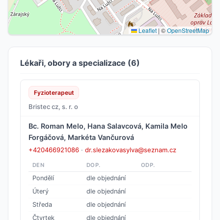
Leaflet
|
©
OpenStreetMap
Lékaři, obory a specializace (6)
Fyzioterapeut
Bristec cz, s. r. o
Bc. Roman Melo, Hana Salavcová, Kamila Melo
Forgáčová, Markéta Vančurová
+420466921086
·
dr.slezakovasylva@seznam.cz
DEN
DOP.
ODP.
Pondělí
dle objednání
Úterý
dle objednání
Středa
dle objednání
Čtvrtek
dle objednání