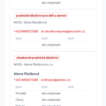
dle objednání
praktické lékařství pro děti a dorost
MUDr. Sylva Slezáková
+420466921086
·
dr.slezakovasylva@seznam.cz
DEN
DOP.
ODP.
dle objednání
všeobecné praktické lékařství
MUDr. Alena Plešková s.r.o
Alena Plešková
+420466921086
·
ordinace@plesko.cz
DEN
DOP.
ODP.
Pondělí
dle objednání
Úterý
dle objednání