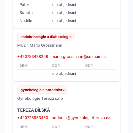
Pátek
dle objednání
Sobota
dle objednání
Neděle
dle objednání
endokrinologie a diabetologie
MUDr. Mário Grossmann
+420733428258
·
mario.grossmann@seznam.cz
DEN
DOP.
ODP.
dle objednání
gynekologie a porodnictví
Gynekologie Tereza s.r.o
TEREZA BÍLSKÁ
+420725953460
·
hodonin@gynekologietereza.cz
DEN
DOP.
ODP.