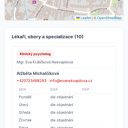
Leaflet
|
©
OpenStreetMap
Lékaři, obory a specializace (10)
Klinický psycholog
Mgr. Eva Králíčková Nekvapilová
Alžběta Michalčíková
+420723488293
·
info@evanekvapilova.cz
DEN
DOP.
ODP.
Pondělí
dle objednání
Úterý
dle objednání
Středa
dle objednání
Čtvrtek
dle objednání
Pátek
dle objednání