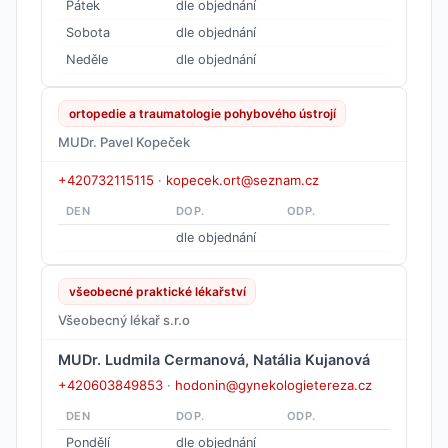
Pátek
dle objednání
Sobota
dle objednání
Neděle
dle objednání
ortopedie a traumatologie pohybového ústrojí
MUDr. Pavel Kopeček
+420732115115
·
kopecek.ort@seznam.cz
DEN
DOP.
ODP.
dle objednání
všeobecné praktické lékařství
Všeobecný lékař s.r.o
MUDr. Ludmila Cermanová, Natália Kujanová
+420603849853
·
hodonin@gynekologietereza.cz
DEN
DOP.
ODP.
Pondělí
dle objednání