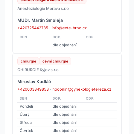
Anesteziologie Morava s.r.o
MUDr. Martin Smoleja
+420725443735
·
info@exte-brno.cz
DEN
DOP.
ODP.
dle objednání
chirurgie
cévní chirurgie
CHIRURGIE Kyjov s.r.o
Miroslav Kudláč
+420603849853
·
hodonin@gynekologietereza.cz
DEN
DOP.
ODP.
Pondělí
dle objednání
Úterý
dle objednání
Středa
dle objednání
Čtvrtek
dle objednání