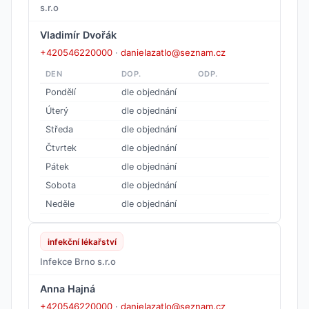
s.r.o
Vladimír Dvořák
+420546220000
·
danielazatlo@seznam.cz
DEN
DOP.
ODP.
Pondělí
dle objednání
Úterý
dle objednání
Středa
dle objednání
Čtvrtek
dle objednání
Pátek
dle objednání
Sobota
dle objednání
Neděle
dle objednání
infekční lékařství
Infekce Brno s.r.o
Anna Hajná
+420546220000
·
danielazatlo@seznam.cz