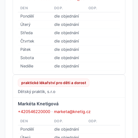
DEN
DOP.
ODP.
Pondělí
dle objednání
Úterý
dle objednání
Středa
dle objednání
Čtvrtek
dle objednání
Pátek
dle objednání
Sobota
dle objednání
Neděle
dle objednání
praktické lékařství pro děti a dorost
Dětský praktik, s.r.o
Markéta Knetigová
+420546220000
·
marketa@knetig.cz
DEN
DOP.
ODP.
Pondělí
dle objednání
Úterý
dle objednání