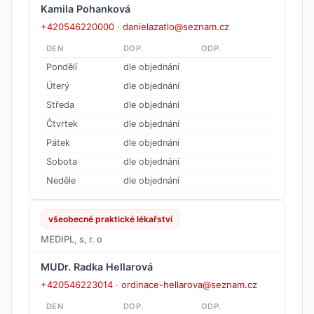
Kamila Pohanková
+420546220000
·
danielazatlo@seznam.cz
DEN
DOP.
ODP.
Pondělí
dle objednání
Úterý
dle objednání
Středa
dle objednání
Čtvrtek
dle objednání
Pátek
dle objednání
Sobota
dle objednání
Neděle
dle objednání
všeobecné praktické lékařství
MEDIPL, s, r. o
MUDr. Radka Hellarová
+420546223014
·
ordinace-hellarova@seznam.cz
DEN
DOP.
ODP.