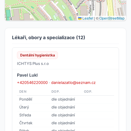
Leaflet
|
©
OpenStreetMap
Lékaři, obory a specializace (12)
Dentální hygienistka
ICHTYS Plus s.r.o
Pavel Lukl
+420546220000
·
danielazatlo@seznam.cz
DEN
DOP.
ODP.
Pondělí
dle objednání
Úterý
dle objednání
Středa
dle objednání
Čtvrtek
dle objednání
Pátek
dle objednání