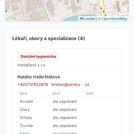
Leaflet
|
©
OpenStreetMap
Lékaři, obory a specializace (4)
Dentální hygienistka
HaHaDent s.r.o
Natálie Halbrštátová
+420737822878
·
bristec@centru
·
.cz
DEN
DOP.
ODP.
Pondělí
dle objednání
Úterý
dle objednání
Středa
dle objednání
Čtvrtek
dle objednání
Pátek
dle objednání