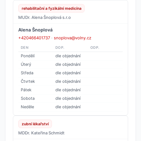
rehabilitační a fyzikální medicína
MUDr. Alena Šnoplová s.r.o
Alena Šnoplová
+420466401737
·
snoplova@volny.cz
DEN
DOP.
ODP.
Pondělí
dle objednání
Úterý
dle objednání
Středa
dle objednání
Čtvrtek
dle objednání
Pátek
dle objednání
Sobota
dle objednání
Neděle
dle objednání
zubní lékařství
MDDr. Kateřina Schmidt