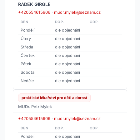
RADEK GIRGLE
+420554615906
·
mudr.mylek@seznam.cz
DEN
DOP.
ODP.
Pondělí
dle objednání
Úterý
dle objednání
Středa
dle objednání
Čtvrtek
dle objednání
Pátek
dle objednání
Sobota
dle objednání
Neděle
dle objednání
praktické lékařství pro děti a dorost
MUDr. Petr Mylek
+420554615906
·
mudr.mylek@seznam.cz
DEN
DOP.
ODP.
Pondělí
dle objednání