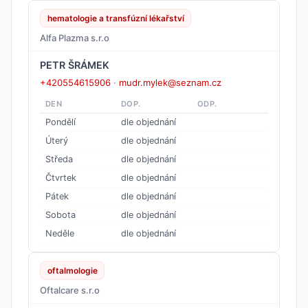
hematologie a transfúzní lékařství
Alfa Plazma s.r.o
PETR ŠRÁMEK
+420554615906
·
mudr.mylek@seznam.cz
DEN
DOP.
ODP.
Pondělí
dle objednání
Úterý
dle objednání
Středa
dle objednání
Čtvrtek
dle objednání
Pátek
dle objednání
Sobota
dle objednání
Neděle
dle objednání
oftalmologie
Oftalcare s.r.o