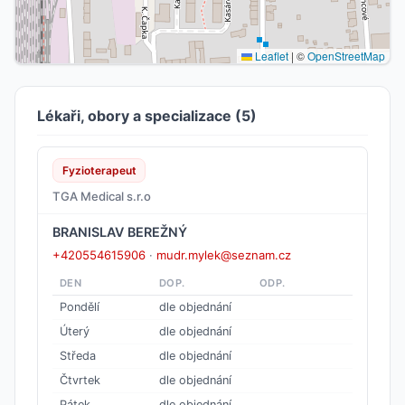
Leaflet
|
©
OpenStreetMap
Lékaři, obory a specializace (5)
Fyzioterapeut
TGA Medical s.r.o
BRANISLAV BEREŽNÝ
+420554615906
·
mudr.mylek@seznam.cz
DEN
DOP.
ODP.
Pondělí
dle objednání
Úterý
dle objednání
Středa
dle objednání
Čtvrtek
dle objednání
Pátek
dle objednání