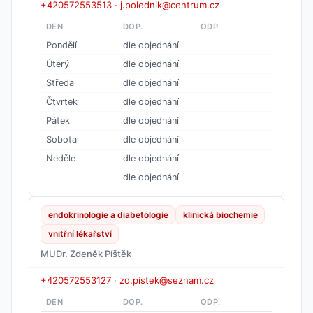
+420572553513
·
j.polednik@centrum.cz
DEN
DOP.
ODP.
Pondělí
dle objednání
Úterý
dle objednání
Středa
dle objednání
Čtvrtek
dle objednání
Pátek
dle objednání
Sobota
dle objednání
Neděle
dle objednání
dle objednání
endokrinologie a diabetologie
klinická biochemie
vnitřní lékařství
MUDr. Zdeněk Píštěk
+420572553127
·
zd.pistek@seznam.cz
DEN
DOP.
ODP.