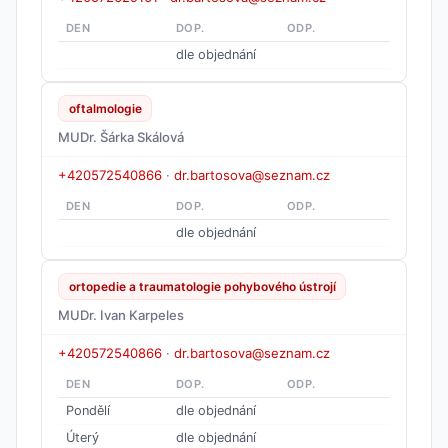
DEN
DOP.
ODP.
dle objednání
oftalmologie
MUDr. Šárka Skálová
+420572540866
·
dr.bartosova@seznam.cz
DEN
DOP.
ODP.
dle objednání
ortopedie a traumatologie pohybového ústrojí
MUDr. Ivan Karpeles
+420572540866
·
dr.bartosova@seznam.cz
DEN
DOP.
ODP.
Pondělí
dle objednání
Úterý
dle objednání