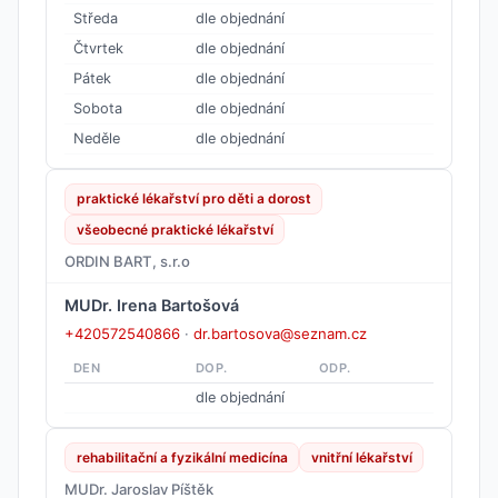
Středa
dle objednání
Čtvrtek
dle objednání
Pátek
dle objednání
Sobota
dle objednání
Neděle
dle objednání
praktické lékařství pro děti a dorost
všeobecné praktické lékařství
ORDIN BART, s.r.o
MUDr. Irena Bartošová
+420572540866
·
dr.bartosova@seznam.cz
DEN
DOP.
ODP.
dle objednání
rehabilitační a fyzikální medicína
vnitřní lékařství
MUDr. Jaroslav Píštěk