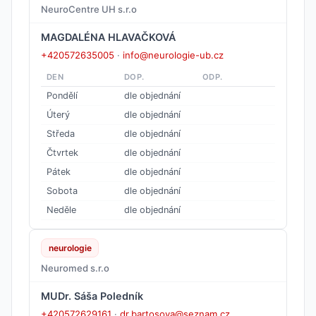
NeuroCentre UH s.r.o
MAGDALÉNA HLAVAČKOVÁ
+420572635005
·
info@neurologie-ub.cz
DEN
DOP.
ODP.
Pondělí
dle objednání
Úterý
dle objednání
Středa
dle objednání
Čtvrtek
dle objednání
Pátek
dle objednání
Sobota
dle objednání
Neděle
dle objednání
neurologie
Neuromed s.r.o
MUDr. Sáša Poledník
+420572629161
·
dr.bartosova@seznam.cz