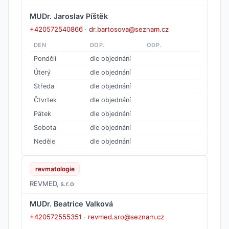
MUDr. Jaroslav Píštěk
+420572540866
·
dr.bartosova@seznam.cz
DEN
DOP.
ODP.
Pondělí
dle objednání
Úterý
dle objednání
Středa
dle objednání
Čtvrtek
dle objednání
Pátek
dle objednání
Sobota
dle objednání
Neděle
dle objednání
revmatologie
REVMED, s.r.o
MUDr. Beatrice Valková
+420572555351
·
revmed.sro@seznam.cz