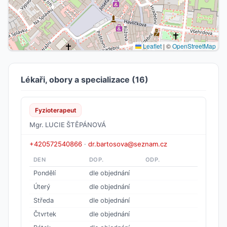
Leaflet
|
©
OpenStreetMap
Lékaři, obory a specializace (16)
Fyzioterapeut
Mgr. LUCIE ŠTĚPÁNOVÁ
+420572540866
·
dr.bartosova@seznam.cz
DEN
DOP.
ODP.
Pondělí
dle objednání
Úterý
dle objednání
Středa
dle objednání
Čtvrtek
dle objednání