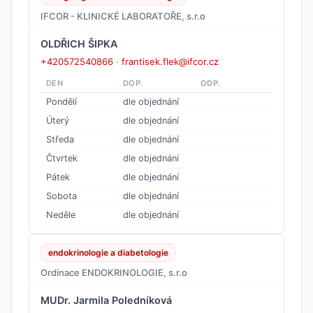
IFCOR - KLINICKÉ LABORATOŘE, s.r.o
OLDŘICH ŠIPKA
+420572540866
·
frantisek.flek@ifcor.cz
DEN
DOP.
ODP.
Pondělí
dle objednání
Úterý
dle objednání
Středa
dle objednání
Čtvrtek
dle objednání
Pátek
dle objednání
Sobota
dle objednání
Neděle
dle objednání
endokrinologie a diabetologie
Ordinace ENDOKRINOLOGIE, s.r.o
MUDr. Jarmila Poledníková