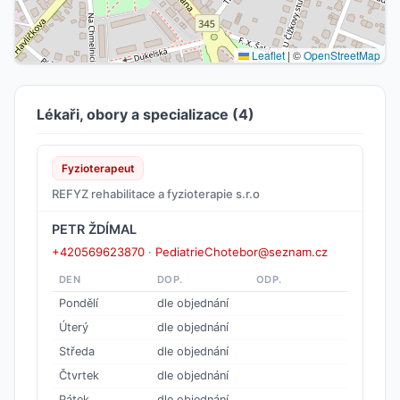
Leaflet
|
©
OpenStreetMap
Lékaři, obory a specializace (4)
Fyzioterapeut
REFYZ rehabilitace a fyzioterapie s.r.o
PETR ŽDÍMAL
+420569623870
·
PediatrieChotebor@seznam.cz
DEN
DOP.
ODP.
Pondělí
dle objednání
Úterý
dle objednání
Středa
dle objednání
Čtvrtek
dle objednání
Pátek
dle objednání