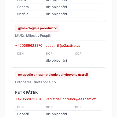
Sobota
dle objednání
Neděle
dle objednání
gynekologie a porodnictví
MUDr. Miloslav Pospíšil
+420569623870
·
pospimil@o2active.cz
DEN
DOP.
ODP.
dle objednání
ortopedie a traumatologie pohybového ústrojí
Ortopedie Chotěboř s.r.o
PETR PÁTEK
+420569623870
·
PediatrieChotebor@seznam.cz
DEN
DOP.
ODP.
Pondělí
dle objednání